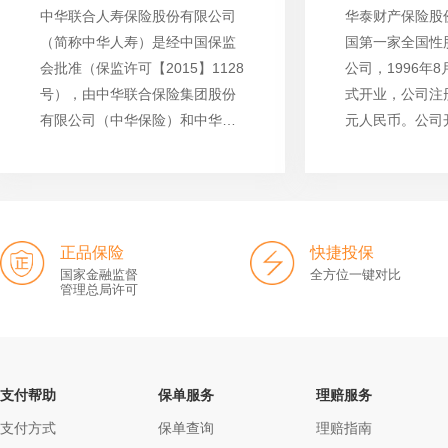
中华联合人寿保险股份有限公司
华泰财产保险股
（简称中华人寿）是经中国保监
国第一家全国性
会批准（保监许可【2015】1128
公司，1996年
号），由中华联合保险集团股份
式开业，公司注册
有限公司（中华保险）和中华联
元人民币。公司
合财产保险股份有限公司发起成
责任、意外伤害
立的全国性人寿保险公司，总部
保险业务，目前
设在北京。经营范围涵盖寿险业
保险产品，涵盖
务的各个领域，注册资本金为人
域。
民币15亿元。
正品保险
快捷投保
国家金融监督
全方位一键对比
管理总局许可
支付帮助
保单服务
理赔服务
支付方式
保单查询
理赔指南