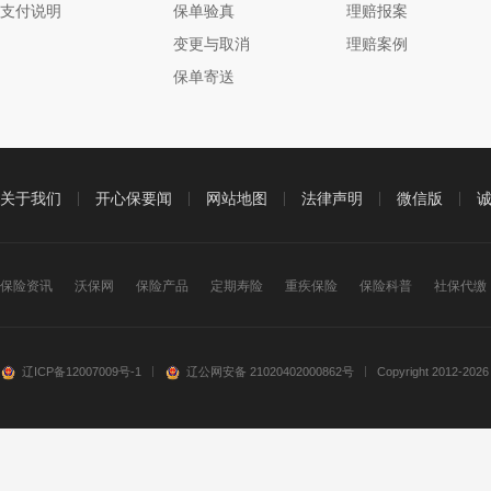
支付说明
保单验真
理赔报案
变更与取消
理赔案例
保单寄送
关于我们
开心保要闻
网站地图
法律声明
微信版
保险资讯
沃保网
保险产品
定期寿险
重疾保险
保险科普
社保代缴
辽ICP备12007009号-1
辽公网安备 21020402000862号
Copyright 201