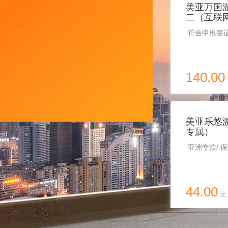
美亚万国
二（互联
符合申根签
140.00
美亚乐悠
专属）
亚洲专款
保
44.00
元