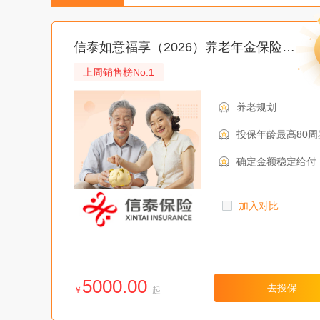
爱心人寿
信泰如意福享（2026）养老年金保险（互联网专属）
中荷人寿
上周销售榜No.1
复星保德信
养老规划
国联人寿
投保年龄最高80周
信泰人寿
确定金额稳定给付
满期保障
加入对比
5000.00
去投保
￥
起