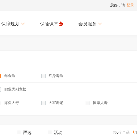
您好，请
登录
保障规划
保险课堂
会员服务
年金险
终身寿险
职业类别宽松
海保人寿
大家养老
国华人寿
横琴人寿
中华人寿
阳光人寿
泰康人寿
渤海人寿
国富人寿
1
严选
活动
共
0
个产品
/