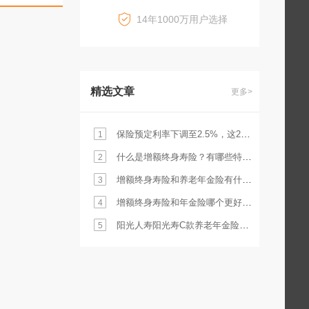
14年1000万用户选择
精选文章
更多>
保险预定利率下调至2.5%，这2个重大影响你必须清楚
1
什么是增额终身寿险？有哪些特点？适合谁买？
2
增额终身寿险和养老年金险有什么不同？应该如何挑选？
3
增额终身寿险和年金险哪个更好？应该如何选择？
4
阳光人寿阳光寿C款养老年金险保障怎么样？怎么抵税？
5