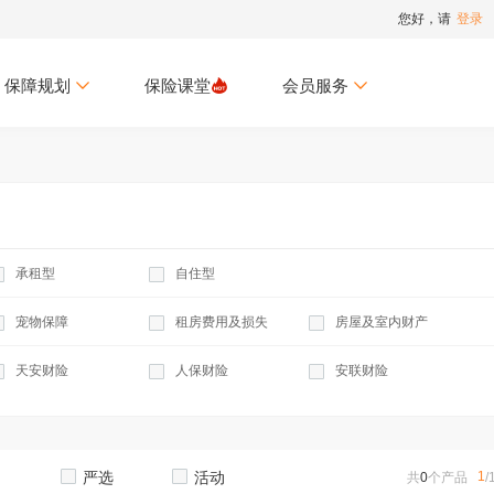
您好，请
登录
保障规划
保险课堂
会员服务
承租型
自住型
宠物保障
租房费用及损失
房屋及室内财产
天安财险
人保财险
安联财险
家电安全
盗抢损失
水暖管爆裂损失
1
严选
活动
共
0
个产品
/