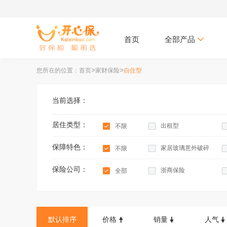
首页
全部产品
>
>
您所在的位置：首页
家财保险
自住型
当前选择：
居住类型：
出租型
不限
保障特色：
家居玻璃意外破碎
不限
保险公司：
浙商保险
全部
家庭第三者责任
华安财险
现金珠宝损失
默认排序
价格
销量
人气