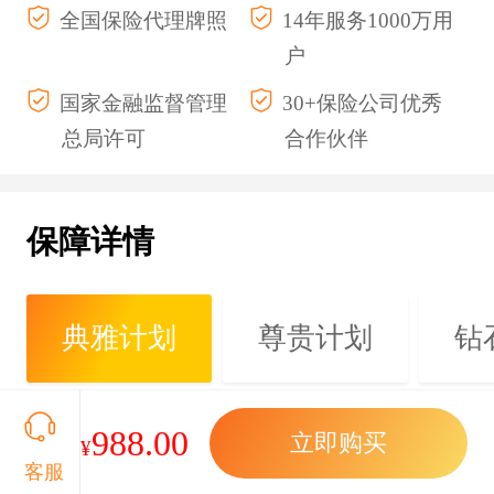
全国保险代理牌照
14年服务1000万用
户
国家金融监督管理
30+保险公司优秀
总局许可
合作伙伴
保障详情
典雅计划
尊贵计划
钻
意外身故及残疾保险金
20万
988.00
立即购买
¥
客服
公共交通工具意外保险金（不适
20万