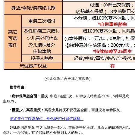
(少儿保险组合推荐之重疾险)
推荐理由：
• 病种保障超全面：
重疾+中症+轻症3次，18种少儿特疾赔200%，5种罕见病
赔300%。
• 覆盖少儿高发重疾：
高发少儿特疾不仅覆盖全面，而且没有年龄限制。
更多亮点可联系我们，专业顾问1v1通俗讲解。
妈咪保贝新生版 当之无愧是一款少儿重疾险中的王炸。几百元的价格就可以
撬动几十万保额，有了保障也不会感到太大的压力。