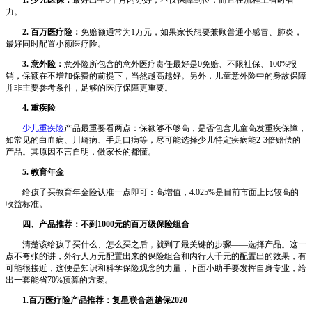
1. 少儿医保：
最好出生3个月内办好，不仅保障到位，而且在流程上省时省
力。
2. 百万医疗险：
免赔额通常为1万元，如果家长想要兼顾普通小感冒、肺炎，
最好同时配置小额医疗险。
3. 意外险：
意外险所包含的意外医疗责任最好是0免赔、不限社保、100%报
销，保额在不增加保费的前提下，当然越高越好。另外，儿童意外险中的身故保障
并非主要参考条件，足够的医疗保障更重要。
4. 重疾险
少儿重疾险
产品最重要看两点：保额够不够高，是否包含儿童高发重疾保障，
如常见的白血病、川崎病、手足口病等，尽可能选择少儿特定疾病能2-3倍赔偿的
产品。其原因不言自明，做家长的都懂。
5. 教育年金
给孩子买教育年金险认准一点即可：高增值，4.025%是目前市面上比较高的
收益标准。
四、产品推荐：不到1000元的百万级保险组合
清楚该给孩子买什么、怎么买之后，就到了最关键的步骤——选择产品。这一
点不夸张的讲，外行人万元配置出来的保险组合和内行人千元的配置出的效果，有
可能很接近，这便是知识和科学保险观念的力量，下面小助手要发挥自身专业，给
出一套能省70%预算的方案。
1.百万医疗险产品推荐：复星联合超越保2020