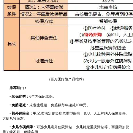
(百万医疗险产品推荐)
推荐理由：
• 续保优秀：
6年内保证续保。
• 免赔递减：
未发生理赔，免赔额每年递减1000元。
• 额外保险金：
甲/乙类法定传染病危重型疾病，ICU、人工肺纳入保障责任、
大病从容应对。
• 少儿专项保障：
可选少儿意外住院津贴、少儿特定重疾津贴等，而且附加仅
需30块不到，保障实用。