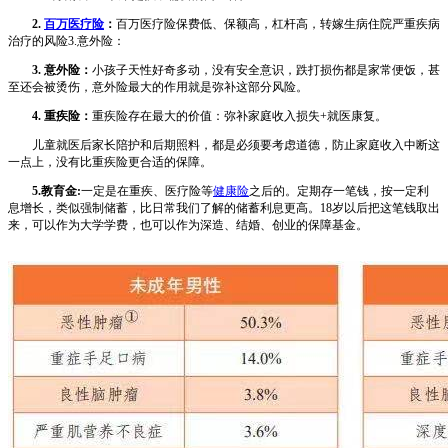
2.
百万医疗险
：
百万医疗险保费低、保额高，杠杆高，转嫁生病住院严重疾病
治疗的风险3.意外险：
3. 意外险：
小孩子天性好奇多动，没有安全意识，跌打损伤都是家常便饭，甚
至还会被烫伤，意外险最大的作用就是弥补这部分风险。
4. 重疾险：
重疾险存在最大的价值：弥补家庭收入损失+就医康复。
儿童就医后家长陪护和后期照料，都是必须要考虑道德，防止家庭收入中断这
一点上，没有比重疾险更合适的保障。
5.教育金:
一定是在重疾、医疗险等
健康险
之后的。定期存一笔钱，按一定利
息增长，类似强制储蓄，比日常我们了解的储蓄利息更高。18岁以后把这笔钱取出
来，可以作为大学学费，也可以作为深造、结婚、创业的保障基金。