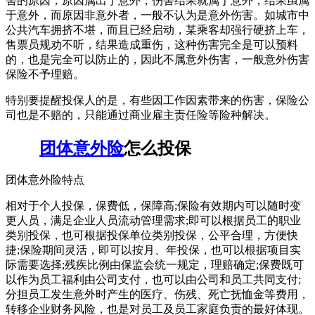
害的原因，原因属出于意外，伤害结果就属于意外，结果虽属
于意外，而原因非意外者，一般不认为是意外伤害。如城市中
公共汽车拥挤不堪，而且已经启动，某乘客却强行硬挤上车，
售票员规劝不听，结果造成重伤，这种伤害完全是可以预料
的，也是完全可以防止的，因此不属意外伤害，一般意外伤害
保险不予理赔。
特别要提醒投保人的是，有些因工作因素带来的伤害，保险公
司也是不赔的，只能通过商业雇主责任险等险种解决。
团体意外险
怎么投保
团体意外险特点
相对于个人投保，保费低，保障高;保险有效期内可以随时变
更人员，满足企业人员流动管理需求;即可以根据员工的职业
类别投保，也可根据投保单位类别投保，公平合理，方便快
捷;保险期间灵活，即可以按月、年投保，也可以根据项目实
际需要选择;残疾比例由保监会统一规定，理赔确定;保费既可
以作为员工福利由公司支付，也可以由公司和员工共同支付;
分担员工发生意外时产生的医疗、伤残、死亡抚恤金等费用，
转移企业财务风险，也是对员工及员工家庭负责的最好体现。