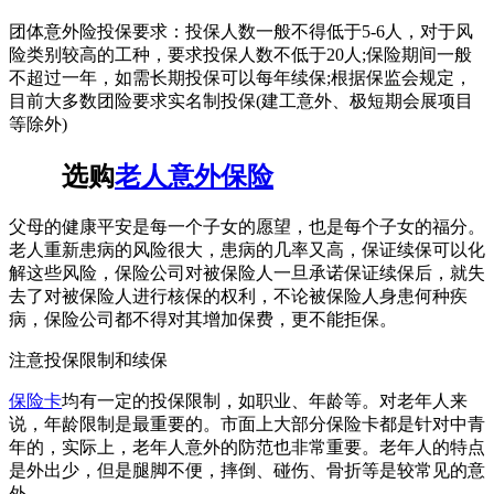
团体意外险投保要求：投保人数一般不得低于5-6人，对于风
险类别较高的工种，要求投保人数不低于20人;保险期间一般
不超过一年，如需长期投保可以每年续保;根据保监会规定，
目前大多数团险要求实名制投保(建工意外、极短期会展项目
等除外)
选购
老人意外保险
父母的健康平安是每一个子女的愿望，也是每个子女的福分。
老人重新患病的风险很大，患病的几率又高，保证续保可以化
解这些风险，保险公司对被保险人一旦承诺保证续保后，就失
去了对被保险人进行核保的权利，不论被保险人身患何种疾
病，保险公司都不得对其增加保费，更不能拒保。
注意投保限制和续保
保险卡
均有一定的投保限制，如职业、年龄等。对老年人来
说，年龄限制是最重要的。市面上大部分保险卡都是针对中青
年的，实际上，老年人意外的防范也非常重要。老年人的特点
是外出少，但是腿脚不便，摔倒、碰伤、骨折等是较常见的意
外。