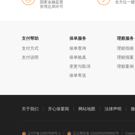
国家金融监督
全方位一键
管理总局许可
支付帮助
保单服务
理赔服务
支付方式
保单查询
理赔指南
支付说明
保单验真
理赔报案
变更与取消
理赔案例
保单寄送
关于我们
开心保要闻
网站地图
法律声明
微
辽ICP备12007009号-1
辽公网安备 21020402000862号
Copy