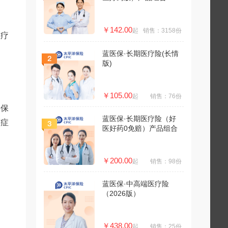
￥142.00
起
销售：3158份
医疗
蓝医保·长期医疗险(长情
版)
￥105.00
起
销售：76份
竟保
蓝医保·长期医疗险（好
癌症
医好药0免赔）产品组合
￥200.00
起
销售：98份
蓝医保·中高端医疗险
（2026版）
￥438.00
起
销售：25份