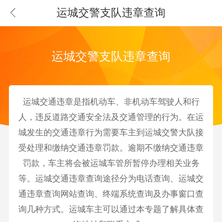
运城交警支队违章查询
运城交警支队违章查询
运城
交通违章是指机动车、非机动车驾驶人和行
人，违反道路交通安全法及交通管理的行为。在
运
城
发生的交通违章行为需要
车主
到
运城
交警大队接
受处理和缴纳交通违章罚款。逾期不缴纳交通违章
罚款，车主将会被
运城
车管所
暂停办理相关业务
等。
运城
交通违章查询
途径分为电话查询、
运城
交
通违章查询网站查询、终端系统查询及办事窗口查
询几种方式。
运城
车主可以通过本专题了解具体查