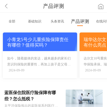
产品评测
产品评测
全部
基础知识
头条资讯
在线问
小青龙5号少儿重疾险保障责任
瑞华达尔文
有哪些？值得买吗？
有什么亮点
如今，随着媒体的发达，越来越多的家长们
达尔文10号重
意识到保险的重要性，再加上孩子是父母的
华保险承保。瑞
心头肉，所以，少儿重疾险成了许多家庭的
2.5%预定利
2024-09-09
2024-09-09
第一份保险。
障责任，比如
重疾额外赔付
心的保障。
蓝医保住院医疗险保障有哪
些？怎么抵税？
太平洋保险推出的蓝医保系列医疗险，一直很受大家欢迎，而最近，蓝医保系列又出了一款可选0免赔还能抵税的百万医疗险——蓝医保住院医疗险。那么，蓝医保住院医疗险保障有哪些？怎么抵税？