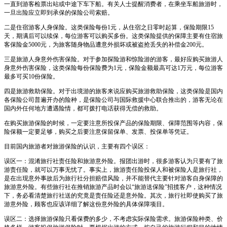
一直到游客检票出站或中途下车下船。有关人士提醒消费者，在乘坐车船旅游时，
一旦出险应立即到承保的保险公司索赔。
二是住宿游客人身保险。这类保险每份1元，从住宿之日零时起算，保险期限15
天，期满后可以续保，每位游客可以购买多份。这类保险提供的保障主要有住宿旅
客保险金5000元，为旅客随身物品遭意外损坏或被盗抢丢失的补偿金200元。
三是旅游人身意外伤害保险。对于参加探险游和惊险游的游客，最好应购买旅游人
身意外伤害保险，这类保险每份保险费为1元，保险金额最高可达1万元，每位游客
最多可买10份保险。
四是旅游救助保险。对于出境游的旅客来说应购买旅游救助保险，这类保险是国内
各保险公司普遍开办的险种，是保险公司与国际救援中心联合推出的，游客无论在
国内外任何地方遭遇险情，都可拨打电话获得无偿的救助。
在购买旅游保险的时候，一定要注意所投保产品的保险期限、保障范围等内容，保
险保额一定要足够，购买之后要注意保留保单、发票、投保单等凭证。
目前国内旅游者对旅游保险的认识，主要有四个误区：
误区一：混淆旅行社责任险和旅游意外险。报团出游时，很多游客认为只要有了旅
游责任险，就可以万事无忧了。事实上，旅游责任险投保人和被保险人是旅行社，
是在出现意外事故后为旅行社分担赔偿风险，并不能替代主要针对游客自身保障的
旅游意外险。有些旅行社在推销旅游产品时会以“旅游送保险”招揽客户，这种情况
下，务必看清楚旅行社送的究竟是责任险还是意外险。其次，旅行社即使购买了旅
游意外险，顾客也应该详细了解这份意外险的具体保障项目。
误区二：选择旅游保险只看保费的多少，不考虑实际保险需求。旅游保险种类、价