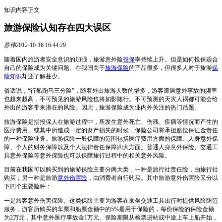
知识内容正文
旅游保险认知存在四大误区
苏伟
2012-10-16 16:44:29
随着国内旅游者安全意识的加强，旅游意外险
投保
率持续上升。但是如何投保适合
自己的保险成为关键问题。在我国关于
旅游保险
的产品很多，但很多人对于旅游
保
险知识
却还了解甚少。
俗话说，“行船跑马三分险”，随着外出旅游人数的增多，游客遭遇意外事故的频率
也越来越高，不可预见的旅游风险也将如影随行。不可预测的天灾人祸都可能会给
外出的游客带来潜在的风险。因此，旅游保险成为业内外关注的热门话题。
旅游保险是指投保人在旅游过程中，所发生意外死亡、伤残、疾病等情况而产生的
医疗费用，或其中所造成一定的财产损失的时候，保险公司将承担赔偿保证金责任
的一种保险业务。旅游保险一般保障的范围包括医疗费用方面的保障、人身意外保
障、个人的财务保障以及个人法律责任保障四大方面。普通人身意外保险、交通工
具意外保险等意外保险也可以保障旅行过程中的相关意外风险。
目前在我国可以购买到的旅游保险主要分两大类，一种是旅行社责任险，由旅行社
购买；另一种是旅游
意外伤害险
，由消费者自行购买。其中旅游意外伤害险又分以
下四个主要险种：
一是旅客意外伤害保险。这类保险主要为游客在乘坐交通工具出行时提供风险防范
服务，游客所购买的车票和船票金额中的5%是用于保险的，每份保险的保险金额
为2万元，其中意外医疗事故金1万元。保险期限从检票进站或中途上车上船开始，