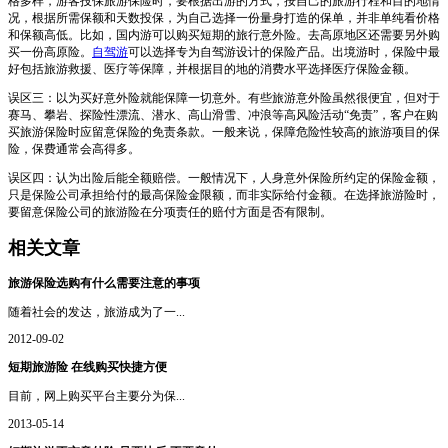
格多样，游客投保旅游保险时，要根据出游的方式，按自己的旅游行程和目的地情
况，根据所需保额和天数投保，为自己选择一份量身打造的保单，并非单纯看价格
和保额高低。比如，国内游可以购买短期的旅行意外险。去高原地区还需要另外购
买一份高原险。
自驾游
可以选择专为自驾游设计的保险产品。出境游时，保险中最
好包括旅游救援、医疗等保障，并根据目的地的消费水平选择医疗保险金额。
误区三：以为买好意外险就能保障一切意外。有些旅游意外险虽然很便宜，但对于
赛马、攀岩、探险性漂流、潜水、高山滑雪、冲浪等高风险活动“免责”，客户在购
买旅游保险时应留意保险的免责条款。一般来说，保障危险性较高的旅游项目的保
险，保费通常会高得多。
误区四：认为出险后能全额赔偿。一般情况下，人身意外保险所约定的保险金额，
只是保险公司承担给付的最高保险金限额，而非实际给付金额。在选择旅游险时，
要留意保险公司的旅游险在分项责任的赔付方面是否有限制。
相关文章
旅游保险选购有什么需要注意的事项
随着社会的发达，旅游成为了一...
2012-09-02
短期旅游险 在线购买快捷方便
目前，网上购买平台主要分为保...
2013-05-14