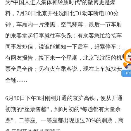
为“中国人进入集体神经质时代”的微博更是爆
料，7月30日北京开往沈阳北D1动车断电100分
钟，车厢内一片漆黑，空气稀薄，最后一节车厢
的乘客拿起行李就往车头跑；有乘客急忙给接车
同事发短信，说谁能通知一下后车，赶紧停车；
有网友报告，接下来一个星期，北京飞沈阳的机
票全是全价；另有火车乘客说，现在上车就找安
全锤……
6月30日下午3时刚刚开通的京沪高铁，便从开通
初期的“座票售罄”，到8月初的“每趟都有大量余
票”，二等座、一等座都出现超过70%的剩票，商