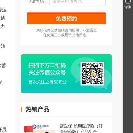
电话号码：
评测
营运
、越
活力
您的信息仅供预约咨询所用，不泄露至
任何第三方或用于其他用途。
)领
储蓄
的
热销产品
蓝医保·长期医疗险（好
开展
医好药版）产品组合