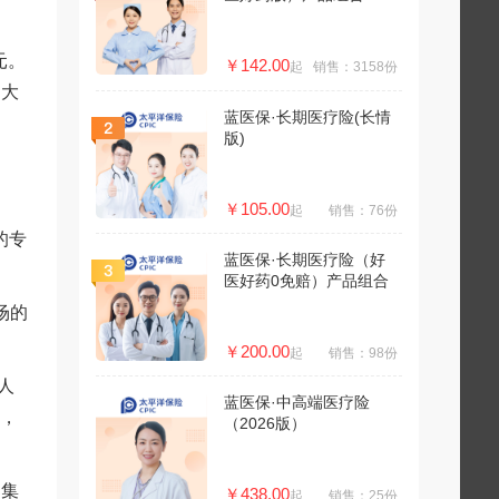
元。
￥142.00
起
销售：3158份
四大
蓝医保·长期医疗险(长情
版)
￥105.00
起
销售：76份
的专
蓝医保·长期医疗险（好
医好药0免赔）产品组合
场的
￥200.00
起
销售：98份
人
蓝医保·中高端医疗险
示，
（2026版）
邦集
￥438.00
起
销售：25份