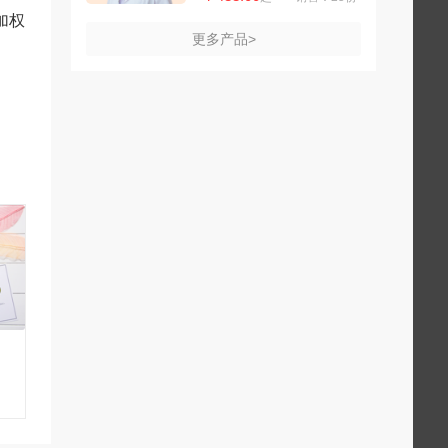
加权
更多产品>