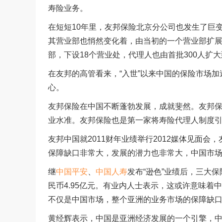
寿险业务。
在短短10年里，友邦保险北京分公司也发生了巨变，其
其营业部也悄然变化着，由当初的一个营业部扩
部，下设18个营业处，代理人也由首批300人扩大
在友邦的高管看来，“入世”以来中国的保险市场
心。
友邦保险在中国不断蓬勃发展，成就斐然。友邦保险
业水准。友邦保险也是第一家将寿险代理人制度
友邦中国就2011财年业绩举行2012媒体见面
保障缺口非常大，发展的潜力也非常大，中国市
继
中国平安
、
中国人寿
发布“逊色”业绩后，三大
民币4.95亿元。有业内人士表示，这或许意味
不仅是中国市场，整个亚洲的业务市场的保障缺口非
黄经辉表示，中国是亚洲经济发展的一个引擎，