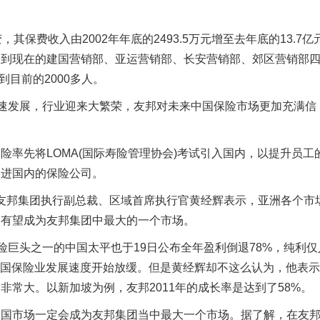
保费收入由2002年年底的2493.5万元增至去年底的13.7亿
展到现在的建国营销部、亚运营销部、长安营销部、郊区营销部
到目前的2000多人。
加速发展，行业迎来大繁荣，友邦对未来中国保险市场更加充满信
率先将LOMA(国际寿险管理协会)考试引入国内，以提升员工
引进国内的保险公司。
会，友邦集团执行副总裁、区域首席执行官黄经辉表示，亚洲各个市
场有望成为友邦集团中最大的一个市场。
保险巨头之一的中国太平也于19日公布全年盈利倒退78%，纯利仅
着中国保险业发展速度开始放缓。但是黄经辉却不这么认为，他表
常大。以新加坡为例，友邦2011年的成长率是达到了58%。
中国市场一定会成为友邦集团当中最大一个市场。据了解，在友