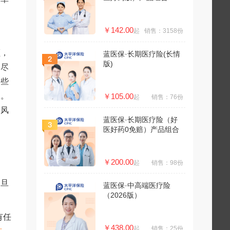
￥142.00
起
销售：3158份
额，
蓝医保·长期医疗险(长情
版)
不尽
这些
义。
￥105.00
起
销售：76份
避风
蓝医保·长期医疗险（好
医好药0免赔）产品组合
￥200.00
起
销售：98份
一旦
蓝医保·中高端医疗险
（2026版）
有任
￥438.00
起
销售：25份