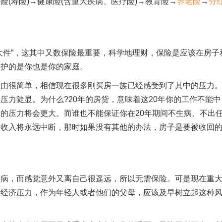
(寿险)→健康险(含重大疾病、医疗险)→教育险→
养老险
→
分
大件”，这其中又数保险最重要，科学地理财，保险是应该在房子
保护的是你也是你的家庭。
理由很简单，相信现在很多刚买房一族已经感受到了其中的压力
压力陡显。为什么?20年的房贷，意味着这20年你的工作不能中
的压力将会更大。而谁也不能保证你在20年期间不生病、不出
，收入将永远中断，那时如果没有其他的办法，房子是要被收回
么病，而感觉意外又离自己很遥远，所以无需保险。可是现在重
大经济压力，作为年轻人或者他们的父母，应该及早树立起这种