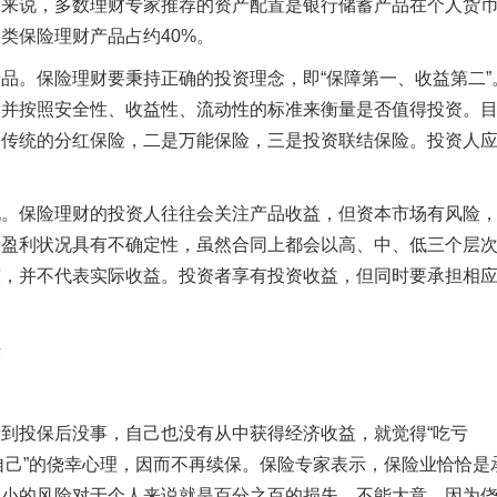
庭来说，多数理财专家推荐的资产配置是银行储蓄产品在个人货
资类保险理财产品占约40%。
品。保险理财要秉持正确的投资理念，即“保障第一、收益第二”
，并按照安全性、收益性、流动性的标准来衡量是否值得投资。
是传统的分红保险，二是万能保险，三是投资联结保险。投资人
现。保险理财的投资人往往会关注产品收益，但资本市场有风险
司
盈利状况具有不确定性，虽然合同上都会以高、中、低三个层
演，并不代表实际收益。投资者享有投资收益，但同时要承担相
法
到投保后没事，自己也没有从中获得经济收益，就觉得“吃亏
着自己”的侥幸心理，因而不再续保。保险专家表示，保险业恰恰是
更小的风险对于个人来说就是百分之百的损失，不能大意。因为