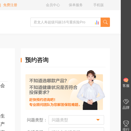
|
免费注册
会员中心
保单服务
手机版
预约咨询
免会
客服
品牌
庭生
问题类型：
财
产
排行