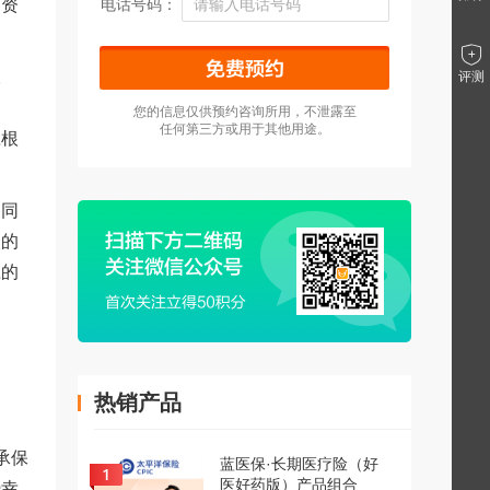
币资
电话号码：
。
评测
目
您的信息仅供预约咨询所用，不泄露至
任何第三方或用于其他用途。
应根
，同
次的
应的
热销产品
承保
蓝医保·长期医疗险（好
医好药版）产品组合
侥幸