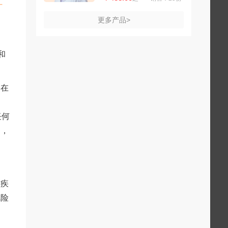
红
更多产品>
和
。在
任何
的，
大疾
风险