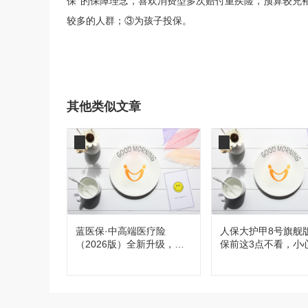
保”的保障理念，喜欢消费型多次赔付重疾险，预算较充
较多的人群
；
③为孩子投保。
其他类似文章
蓝医保·中高端医疗险
人保大护甲8号旗舰
（2026版）全新升级，都
保前这3点不看，小
有哪些变化？
买！