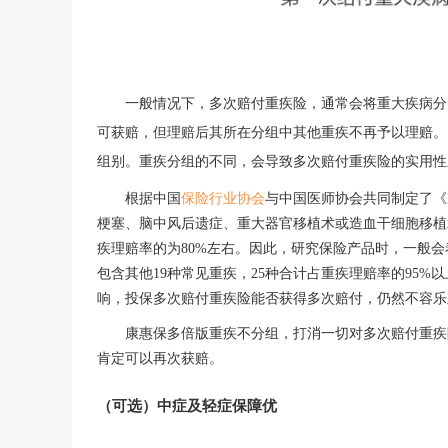
一般情况下，多次赔付重疾险，通常会将重大疾病分
可获赔，但理赔后其所在分组中其他重疾不再予以理赔。
组别。重疾分组的不同，会导致多次赔付重疾险的实用性
根据
中国
保险行业协会
与中国医师协会
共同制定了《
梗塞、脑中风后遗症、重大器官移植术或造血干细胞移植
疾理赔率的为
80%
左右。因此，研究保险产品时，
一般
会
包含其他
1
9
种常见重疾，
25种合计占重疾理赔率的95
响，投保多次赔付重疾险能否获得多次赔付，仍然不容乐
康惠保多倍版重疾不分组，打消一切对多次赔付重疾
肯定可以再次获赔。
（可选）
中症
及
轻症保障
优