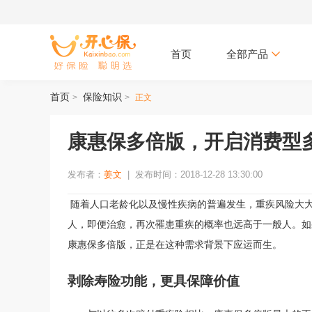
首页
全部产品
首页
保险知识
>
>
正文
康惠保多倍版，开启消费型
发布者：
姜文
|
发布时间：2018-12-28 13:30:00
随着人口老龄化以及慢性疾病的普遍发生，重疾风险大
人，
即便治愈，
再次罹患
重疾
的概率
也
远高于一般人
。如
康惠保多倍版，正是在这种需求背景
下
应运而生。
剥除寿险功能，更具保障价值