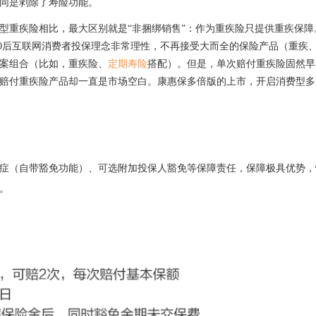
同是
剥除
了
寿险功能。
型重疾险相比，最大区别就是
“非捆绑销售”：作为重疾险只提供重疾保障
0
后互联网消费者投保理念非常理性，不再接受大而全的保险产品（重疾
案组合（比如，重疾险、
定期寿险
搭配）。但是，单次赔付重疾险固然早
赔付重疾险产品
却
一直是市场空白。康惠保多倍版的上市，开启消费型
多
症（自带豁免功能）、可选附加投保人豁免等保障责任，保障极具优势，
。