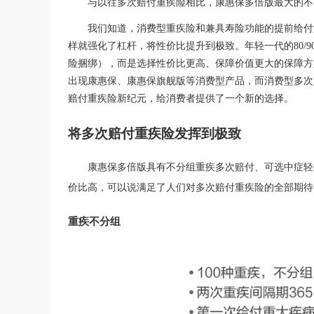
与以往多次赔付重疾险相比，
康惠保多倍版
最大的不
我们知道，消费型重疾险和兼具寿险功能的提前给付
样就强化了杠杆，将性价比提升到极致。
年轻一代的
8
0/9
险捆绑），而是选择性价比更高、保障价值更大的保障方
出现康惠保、康惠保旗舰版等消费型产品，而消费型多次
赔付重疾险
新纪元，给消费者
提供了
一个新的选择。
将多次赔付重疾险发挥到极致
康惠保多倍版具有不分组重疾多次赔付、可选中症轻
价比高
，可以说满足
了
人们
对多次赔付重疾险的全部期待
重疾不分组