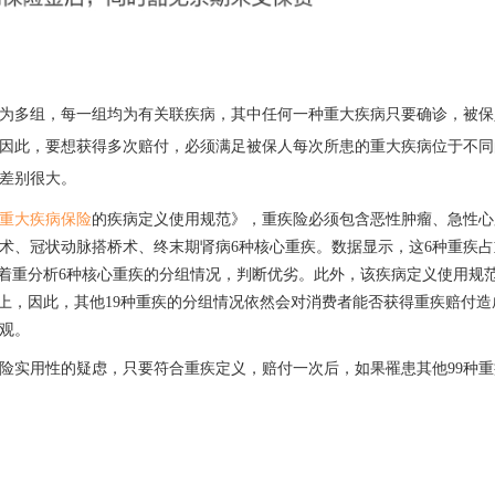
为多组，每一组均为有关联疾病，其中任何一种重大疾病只要确诊，被保
因此，要想获得多次赔付，必须满足被保人每次所患的重大疾病位于不同
差别很大。
重大疾病保险
的疾病定义使用规范
》，重疾险必须包含恶性肿瘤、急性心
术、冠状动脉搭桥术、终末期肾病
6种核心重疾。数据显示，这6种重疾占
着重分析
6种核心重疾的分组情况，
判断优劣
。
此外，
该疾病定义使用规
%以上，因此，其他19种重疾的分组情况依然会对消费者能否获得重疾赔付造
观。
险实用性的疑虑，只要符合重疾定义，赔付一次后，如果罹患其他
99种