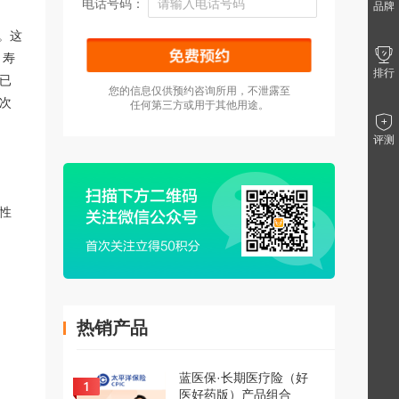
电话号码：
品牌
。这
、寿
排行
已
您的信息仅供预约咨询所用，不泄露至
次
任何第三方或用于其他用途。
评测
性
热销产品
蓝医保·长期医疗险（好
医好药版）产品组合