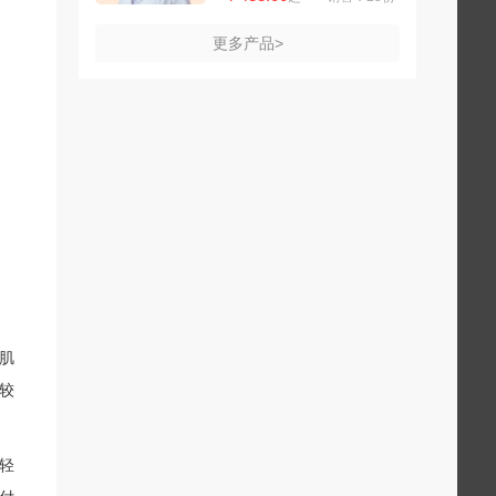
更多产品>
肌
较
轻