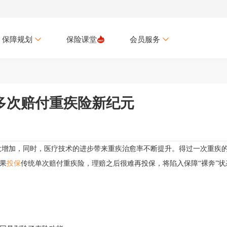
保障规划
保险课堂
会员服务
多次赔付重疾险新纪元
大增加，
同时，
医疗技术的进步带来
重疾
治愈率不断提升。得过
一次
重疾
果
投保
传统单次赔付重疾险，理赔之后
很难再投保，将
陷入保障
“裸奔”状