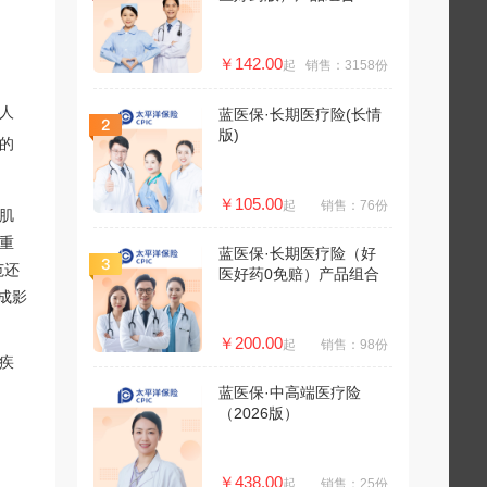
￥142.00
起
销售：3158份
人
蓝医保·长期医疗险(长情
版)
的
￥105.00
起
销售：76份
肌
重
蓝医保·长期医疗险（好
范还
医好药0免赔）产品组合
成影
￥200.00
起
销售：98份
重疾
蓝医保·中高端医疗险
（2026版）
￥438.00
起
销售：25份