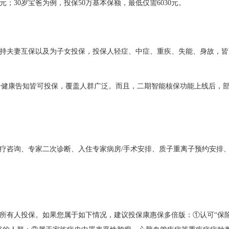
元；30岁宝爸为例，投保50万基本保额，最低仅需6030元。
持夫妻互保以及为子女投保，投保人轻症、中症、重疾、失能、身故，皆
，符合健康告知皆可投保，覆盖人群广泛。而且，二期智能核保功能上线后，
医疗咨询、专家二次诊断、入住专家病房/手术安排、质子重离子预约安排
所有人投保。如果您属于如下情况，建议投保康惠保多倍版：
①认可“保