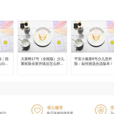
版：投
大黄蜂17号（全能版）少儿
平安小顽童8号少儿意外
心白
重疾险全新升级后怎么样，
险：如何挑选合适版本！
值得买吗？
省心服务
对比
电子保单快捷变更
7