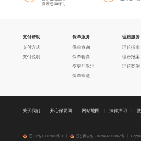
管理总局许可
支付帮助
保单服务
理赔服务
支付方式
保单查询
理赔指南
支付说明
保单验真
理赔报案
变更与取消
理赔案例
保单寄送
关于我们
开心保要闻
网站地图
法律声明
微
辽ICP备12007009号-1
辽公网安备 21020402000862号
Copy