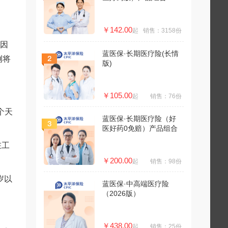
￥142.00
起
销售：3158份
但因
蓝医保·长期医疗险(长情
例将
版)
￥105.00
起
销售：76份
个天
蓝医保·长期医疗险（好
医好药0免赔）产品组合
在工
￥200.00
起
销售：98份
岁以
蓝医保·中高端医疗险
（2026版）
￥438.00
起
销售：25份