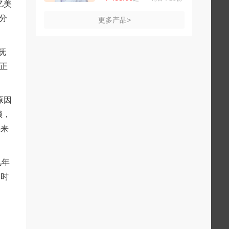
亿美
分
更多产品>
抚
担正
原因
赖，
年来
几年
金时