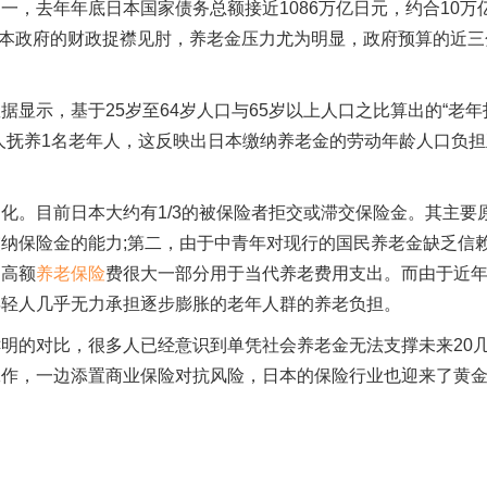
去年年底日本国家债务总额接近1086万亿日元，约合10万
让日本政府的财政捉襟见肘，养老金压力尤为明显，政府预算的近三
示，基于25岁至64岁人口与65岁以上人口之比算出的“老年
1.8人抚养1名老年人，这反映出日本缴纳养老金的劳动年龄人口负
。目前日本大约有1/3的被保险者拒交或滞交保险金。其主要
纳保险金的能力;第二，由于中青年对现行的国民养老金缺乏信
的高额
养老保险
费很大一部分用于当代养老费用支出。而由于近
年轻人几乎无力承担逐步膨胀的老年人群的养老负担。
的对比，很多人已经意识到单凭社会养老金无法支撑未来20
工作，一边添置商业保险对抗风险，日本的保险行业也迎来了黄