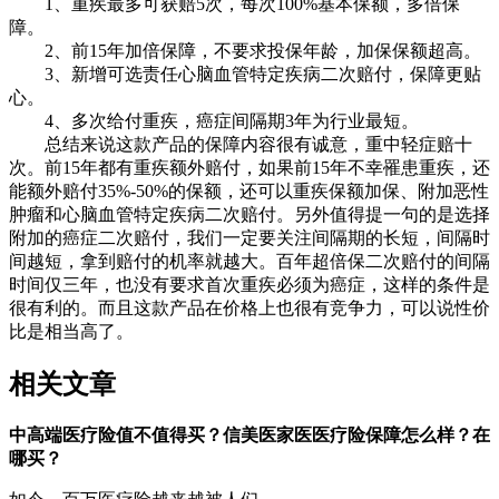
1、重疾最多可获赔5次，每次100%基本保额，多倍保
障。
2、前15年加倍保障，不要求投保年龄，加保保额超高。
3、新增可选责任心脑血管特定疾病二次赔付，保障更贴
心。
4、多次给付重疾，癌症间隔期3年为行业最短。
总结来说这款产品的保障内容很有诚意，重中轻症赔十
次。前15年都有重疾额外赔付，如果前15年不幸罹患重疾，还
能额外赔付35%-50%的保额，还可以重疾保额加保、附加恶性
肿瘤和心脑血管特定疾病二次赔付。另外值得提一句的是选择
附加的癌症二次赔付，我们一定要关注间隔期的长短，间隔时
间越短，拿到赔付的机率就越大。百年超倍保二次赔付的间隔
时间仅三年，也没有要求首次重疾必须为癌症，这样的条件是
很有利的。而且这款产品在价格上也很有竞争力，可以说性价
比是相当高了。
相关文章
中高端医疗险值不值得买？信美医家医医疗险保障怎么样？在
哪买？