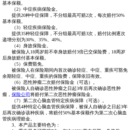
基本保额。
（2）中症疾病保险金。
提供20种中症保障，不分组最高可赔2次，每次赔付50%
基本保额。
（3）轻症疾病保险金。
提供35种轻症保障，不分组最高可赔3次，赔付比例逐次
递增分别为30%、35%、40%。
（4）身故保险金。
被保险人18周岁前不幸身故赔付3倍已交保险费，18周岁
后身故赔付基本保额。
（5）保费豁免。
被保险人在保险期间内首次确诊轻症、中症、重疾可豁免
余期轻症、中症、重疾的保险费，保障依旧有效。
（6）恶性肿瘤二次赔付保险金（可选）。
被保险人自确诊恶性肿瘤之日起3年后再次确诊恶性肿
瘤，
保险公司
将赔付第二次恶性肿瘤保险金。
（7）第二次心脑血管特定疾病保障（可选）。
提供4种特定心脑血管疾病保障，被保人自确诊之日起3年
后再次确诊该种疾病，将赔付50%基本保额作为第二次心脑血
管疾病理赔金。
3、本产品主要特色为：