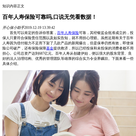
知识内容正文
百年人寿保险可靠吗,口说无凭看数据！
开心保小助手
2019-12-19 13:39:42
首先可以肯定的告诉你答案，
百年人寿保险
可靠，其经银监会批准成立的，投
保人只要符合保险责任范围以及如实告知，就不用担心理赔。虽然近期有关于百年
人寿因为偿付能力不足而下架了几款产品的新闻爆出，但是保单仍然有效，即使保
险公司破产，还有保险保障
基金
提供救济，所以已经投保和未投保的消费者都不用
担心。公司总资产达到687亿元。百年人寿从创建伊始，便以强大的股东背景、良
好的法人治理结构、优秀的管理团队等雄厚的综合实力令业界瞩目。下面来看一些
具体介绍。