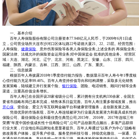
一、基本介绍
百年人寿保险股份有限公司注册资本77.948亿元人民币，于2009年6月1日成
立，公司营业场所大连市沙河口区体坛路22号诺德大厦21、22、23层。经营范围：
人寿保险、
健康保险
、意外伤害保险等各类人身保险业务;上述业务的 再保险业务;
国家法律、法规允许的保险资金运用业务;经中国保监会 批准的其他业务。 经营区
域：大连、湖北、河北、辽宁、北京、河南、黑龙江、安徽、山东、江苏、四川、
福建、陕西、内蒙古、吉林、江西、浙江、山西、广东、重庆。
二、信息披露
根据百年人寿披露2018年1季度偿付能力报告，数据显示百年人寿今年1季度核
心偿付能力充足率99.46%。百年人寿坚持价值导向和结构调整，采取多元化销售
发展策略，陆续建立并行发展个险、
银行保险
、团险、电话销售、顾问行销等业务
渠道，注重高价值业务增长。
百年人寿已在全国开设20家省级分公司，累计拥有分支机构330余家，全国主
要省市战略布局已基本完成，销售体系日益完善。百年人寿注重多领域发展，推出
开心保
、壹佰金、爱立方等互联网金融平台和健康管理服务，走创新发展之路。
凭借优异的市场表现，百年人寿连续被评为行业最具发展潜力和最具成长性的
保险公司、最佳保险企业和最佳责任典范公司;2015年、2016年、2017年连续三年
荣膺“年度中国价值成长性十佳寿险公司”,公司产品创新亮点频出，多项产品获得
行业大奖，行业地位和品牌知名度显著提升。百年人寿通过“以客户为中心”战略有
效改善客户体验，提升客户价值。服务坚持科技引领，持续优化微信、一保通、百
年通在线自助服务，直付先赔一年连升三级，服务体验和效率领先行业，在保监会