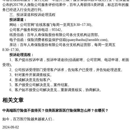
公布的2017年人身险公司服务评价结果中，百年人寿获得A类评级，标志百年的服
务已经进入行业先进行列。
三、投诉渠道和投诉处理流程
投诉渠道：
网站：公司官网“在线客服”(每周一至周五8:30~17:30)。
公司客户服务和投诉电话：95542。
纸质信函：百年人寿保险股份有限公司各分支机构运营部。
电子信函：保险消费者权益保护信箱(quanyibaohu@aeonlife.com)。
亲访：百年人寿保险股份有限公司各分支机构运营部，每周一至周五
8:30~17:30。
投诉处理流程：
1、客户提出投诉申请，投诉申请途径(信函邮寄、公司官网、电话申请、柜面
受理)。
2、公司投诉受理部门受理客户诉求，告知客户已受理，并告知处理进度。
3、针对案件开展调查核实。
4、形成解决意见告知客户。
5、客户接受公司解决意见，案件结案。
6、客户如不接受公司解决意见，重新调查核实，协商解决。
相关文章
中高端医疗险值不值得买？信美医家医医疗险保障怎么样？在哪买？
如今，百万医疗险越来越被人们...
2024-09-02