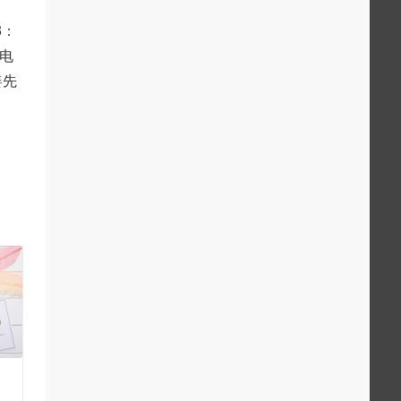
3：
务电
姜先