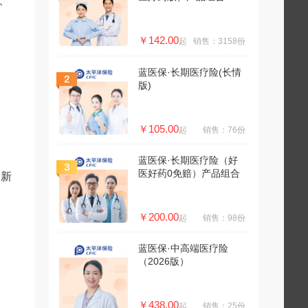
、
￥142.00
起
销售：3158份
蓝医保·长期医疗险(长情
版)
￥105.00
起
销售：76份
蓝医保·长期医疗险（好
医好药0免赔）产品组合
全新
￥200.00
起
销售：98份
蓝医保·中高端医疗险
（2026版）
￥438.00
起
销售：25份