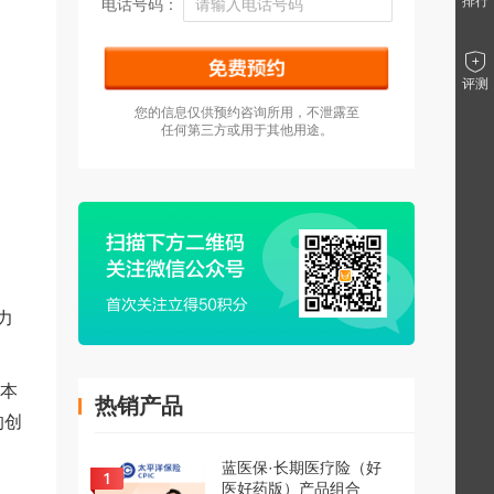
排行
电话号码：
评测
您的信息仅供预约咨询所用，不泄露至
任何第三方或用于其他用途。
力
本
热销产品
的创
蓝医保·长期医疗险（好
医好药版）产品组合