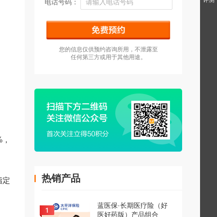
评测
电话号码：
您的信息仅供预约咨询所用，不泄露至
任何第三方或用于其他用途。
%，
热销产品
指定
蓝医保·长期医疗险（好
医好药版）产品组合