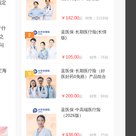
指定
￥142.00
起
销售：3158份
于什
蓝医保·长期医疗险(长情
之
版)
问
￥105.00
起
销售：76份
定海
蓝医保·长期医疗险（好
医好药0免赔）产品组合
￥200.00
起
销售：98份
蓝医保·中高端医疗险
（2026版）
￥438.00
起
销售：25份