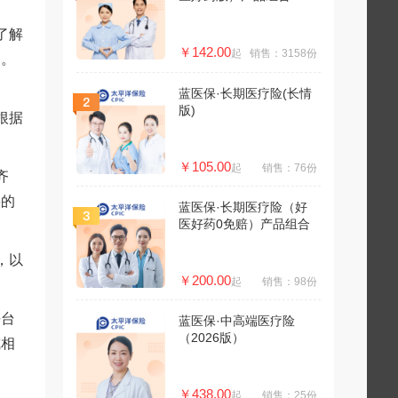
了解
￥142.00
起
销售：3158份
容。
蓝医保·长期医疗险(长情
版)
根据
￥105.00
起
销售：76份
齐
要的
蓝医保·长期医疗险（好
医好药0免赔）产品组合
，以
￥200.00
起
销售：98份
平台
蓝医保·中高端医疗险
（2026版）
或相
￥438.00
起
销售：25份