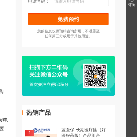
电话号码：
评测
您的信息仅供预约咨询所用，不泄露至
任何第三方或用于其他用途。
购
被
热销产品
援电
要
蓝医保·长期医疗险（好
医好药版）产品组合