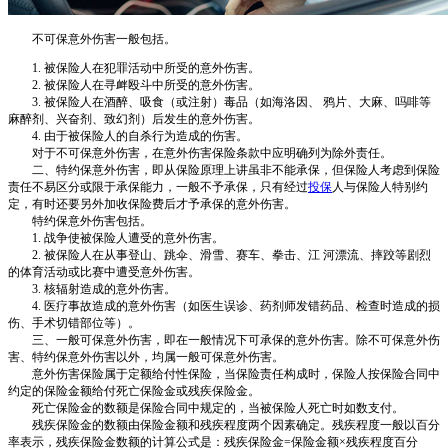
不可保意外伤害一般包括。
1. 被保险人在犯罪活动中所受的意外伤害。
2. 被保险人在寻衅殴斗中所受的意外伤害。
3. 被保险人在酒醉、吸食（或注射）毒品（如海洛因、 鸦片、大麻、吗啡等
麻醉剂、兴奋剂、致幻剂）后发生的意外伤害。
4. 由于被保险人的自杀行为造成的伤害。
对于不可保意外伤害，在意外伤害保险条款中应明确列为除外责任。
二、特约保意外伤害，即从保险原理上讲虽非不能承保，但保险人考虑到保险
责任不易区分或限于承保能力，一般不予承保，只有经过
投保
人与保险人特别约
定，有时还要另外加收保险费后才予承保的意外伤害。
特约保意外伤害包括。
1. 战争使被保险人遭受的意外伤害。
2. 被保险人在从事登山、跳伞、滑雪、赛车、拳击、江 河漂流、摔跤等剧烈
的体育活动或比赛中遭受意外伤害。
3. 核辐射造成的意外伤害。
4. 医疗事故造成的意外伤害（如医生误诊、药剂师发错药品、检查时造成的损
伤、手术切错部位等）。
三、一般可保意外伤害，即在一般情况下可承保的意外伤害。除不可保意外伤
害、特约保意外伤害以外，均属一般可保意外伤害。
意外伤害保险属于定额给付性保险，当保险责任构成时，保险人按保险合同中
约定的保险金额给付死亡保险金或残疾保险金。
死亡保险金的数额是保险合同中规定的，当被保险人死亡时如数支付。
残疾保险金的数额由保险金额和残疾程度两个因素确定。残疾程度一般以百分
率表示，残疾保险金数额的计算公式是：残疾保险金=保险金额×残疾程度百分