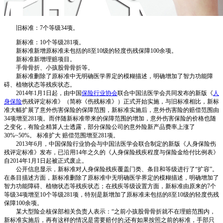
旧标准：7个等级34项。
新标准：10个等级281项。
新标准新增原标准未包括的8至10级的轻度伤残保障100余项。
新标准新增理赔项目。
手骨骨折、小孩股骨骨折等。
新标准删除了原标准中无明确医学界定的模糊描述，明确增加了智力功能障
碍、植物状态等残疾状态。
2014年1月1日起，由中国
保险行业协会
联合中国法医学会共同发布的新版《
人
身保险
伤残评定标准》（简称《伤残标准》）正式开始实施，与旧标准相比，新标
准大幅扩展了意外伤害保险的保障范围，新标准实施后，意外伤害险的赔偿范围由
34项增至281项。而伴随新标准带来的保障范围的增加，意外伤害保险的价格也随
之变化，有险企精算人士透露，部分保险公司的意外险新产品费率上涨了
30%~50%。 标准扩大 赔偿范围增至281项。
2013年6月，中国保险行业协会与中国法医学会联合制定的新版《人身保险伤
残评定标准》发布，已沿用14年之久的《人身保险残疾程度与保险金给付比例表》
自2014年1月1日起被正式废止。
公开信息显示，新标准对人身保险残疾覆盖门类、条目和等级进行了“扩容”。
在条目描述方面，新标准删除了原标准中无明确医学界定的模糊描述，明确增加了
智力功能障碍、植物状态等残疾状态；在残疾等级设置方面，新标准由原来的7个
等级34项增至10个等级281项，特别是新增加了原标准未包括的8至10级的轻度伤残
保障100余项。
某大型险企核保部相关负责人表示：“之前小孩股骨骨折就不在理赔范围内，
新标准实施后，再有这样的情况是需要赔付的;还有如果按照之前的标准，手部只