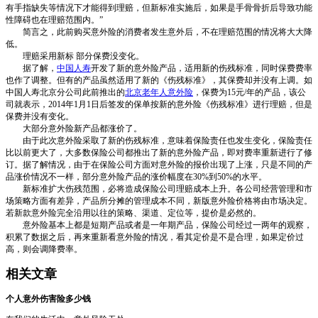
有手指缺失等情况下才能得到理赔，但新标准实施后，如果是手骨骨折后导致功能
性障碍也在理赔范围内。”
简言之，此前购买意外险的消费者发生意外后，不在理赔范围的情况将大大降
低。
理赔采用新标 部分保费没变化。
据了解，
中国人寿
开发了新的意外险产品，适用新的伤残标准，同时保费费率
也作了调整。但有的产品虽然适用了新的《伤残标准》，其保费却并没有上调。如
中国人寿北京分公司此前推出的
北京老年人意外险
，保费为15元/年的产品，该公
司就表示，2014年1月1日后签发的保单按新的意外险《伤残标准》进行理赔，但是
保费并没有变化。
大部分意外险新产品都涨价了。
由于此次意外险采取了新的伤残标准，意味着保险责任也发生变化，保险责任
比以前更大了，大多数保险公司都推出了新的意外险产品，即对费率重新进行了修
订。据了解情况，由于在保险公司方面对意外险的报价出现了上涨，只是不同的产
品涨价情况不一样，部分意外险产品的涨价幅度在30%到50%的水平。
新标准扩大伤残范围，必将造成保险公司理赔成本上升。各公司经营管理和市
场策略方面有差异，产品所分摊的管理成本不同，新版意外险价格将由市场决定。
若新款意外险完全沿用以往的策略、渠道、定位等，提价是必然的。
意外险基本上都是短期产品或者是一年期产品，保险公司经过一两年的观察，
积累了数据之后，再来重新看意外险的情况，看其定价是不是合理，如果定价过
高，则会调降费率。
相关文章
个人意外伤害险多少钱