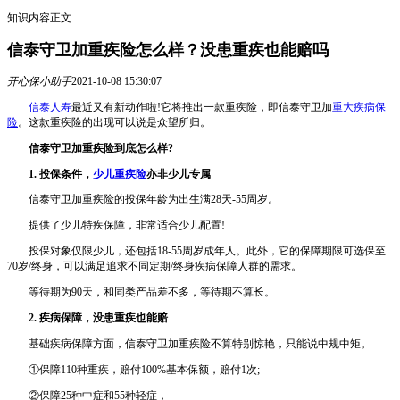
知识内容正文
信泰守卫加重疾险怎么样？没患重疾也能赔吗
开心保小助手
2021-10-08 15:30:07
信泰人寿
最近又有新动作啦!它将推出一款重疾险，即信泰守卫加
重大疾病保
险
。这款重疾险的出现可以说是众望所归。
信泰守卫加重疾险到底怎么样?
1. 投保条件，
少儿重疾险
亦非少儿专属
信泰守卫加重疾险的投保年龄为出生满28天-55周岁。
提供了少儿特疾保障，非常适合少儿配置!
投保对象仅限少儿，还包括18-55周岁成年人。此外，它的保障期限可选保至
70岁/终身，可以满足追求不同定期/终身疾病保障人群的需求。
等待期为90天，和同类产品差不多，等待期不算长。
2. 疾病保障，没患重疾也能赔
基础疾病保障方面，信泰守卫加重疾险不算特别惊艳，只能说中规中矩。
①保障110种重疾，赔付100%基本保额，赔付1次;
②保障25种中症和55种轻症，