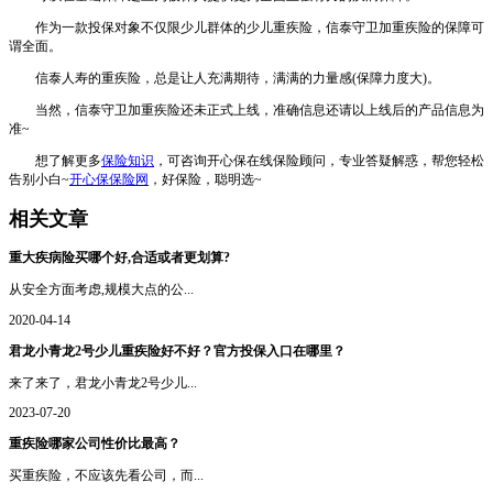
作为一款投保对象不仅限少儿群体的少儿重疾险，信泰守卫加重疾险的保障可
谓全面。
信泰人寿的重疾险，总是让人充满期待，满满的力量感(保障力度大)。
当然，信泰守卫加重疾险还未正式上线，准确信息还请以上线后的产品信息为
准~
想了解更多
保险知识
，可咨询开心保在线保险顾问，专业答疑解惑，帮您轻松
告别小白~
开心保保险网
，好保险，聪明选~
相关文章
重大疾病险买哪个好,合适或者更划算?
从安全方面考虑,规模大点的公...
2020-04-14
君龙小青龙2号少儿重疾险好不好？官方投保入口在哪里？
来了来了，君龙小青龙2号少儿...
2023-07-20
重疾险哪家公司性价比最高？
买重疾险，不应该先看公司，而...