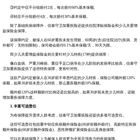
③约定中症不分组赔付2次，每次赔付60%基本保额;
④轻症不分组赔付4次，每次赔付30%基本保额。
除了基础疾病保障外，信泰守卫加重疾险还提供住院津贴保险金和少儿关爱增
益保险金保障。
该保障约定，被保人在60岁重疾未发生理赔，60周岁(含)后住院治疗(疾病、意
外都可，无特别限制)，保司都会赔付0.1%基本保额/天，90天为限。
而少儿关爱增益保险金则主要针对少儿特疾(17种)提供保障：
像白血病、严重川崎病、重症手足口病等在少儿阶段的发病率比较高，信泰守
卫加重疾险提供了这些特疾保障，更有针对性。
这款产品约定被保人在30岁前不幸患约定的少儿特疾，保险公司额外赔120%
保额，如果30岁前未患少儿特疾，那么重疾额外赔10%保额。
额外赔120%这样额赔付比例还是比较高的，如果30岁前未患少儿特疾，还能
增加重疾保障力度。
3. 丰富可选责任
为有保障提升需求人群考虑，信泰守卫加重疾险还提供多项可选责任。
这些可选责任包括重中轻症疾病额外保险金(60岁前额外赔付)、高龄特定疾病
额外保险金(60岁后额外保险金)、恶性肿瘤扩展保险金以及身故保障。
可以在基础保障之上为被保人提供更为全面且强有力的疾病保障。