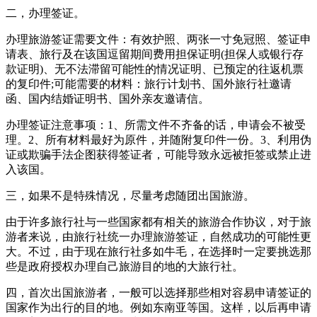
二，办理签证。
办理旅游签证需要文件：有效护照、两张一寸免冠照、签证申
请表、旅行及在该国逗留期间费用担保证明(担保人或银行存
款证明)、无不法滞留可能性的情况证明、已预定的往返机票
的复印件;可能需要的材料：旅行计划书、国外旅行社邀请
函、国内结婚证明书、国外亲友邀请信。
办理签证注意事项：1、所需文件不齐备的话，申请会不被受
理。2、所有材料最好为原件，并随附复印件一份。3、利用伪
证或欺骗手法企图获得签证者，可能导致永远被拒签或禁止进
入该国。
三，如果不是特殊情况，尽量考虑随团出国旅游。
由于许多旅行社与一些国家都有相关的旅游合作协议，对于旅
游者来说，由旅行社统一办理旅游签证，自然成功的可能性更
大。不过，由于现在旅行社多如牛毛，在选择时一定要挑选那
些是政府授权办理自己旅游目的地的大旅行社。
四，首次出国旅游者，一般可以选择那些相对容易申请签证的
国家作为出行的目的地。例如东南亚等国。这样，以后再申请