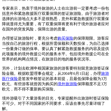
专家表示，热衷于境外旅游的人士在出游前一定要考虑一份包
括意外和紧急救援医疗双重保障的签证旅游险。由于旅游者对
选择的出游地点大多不是很熟悉，意外和紧急救援医疗双重保
障就显得尤为重要，有了双重保障将更有利于境外旅游者应对
在国外的突发风险，保障出游的质量。
办理签证旅游险时，要充分考虑
购买保险
的保障期限。游客应
当按自己的旅游行程，根据所需保额和天数投保，为自己选择
一份量身订做的保单。要认真了解紧急救援服务的内容及提供
此项服务的境外救援公司的服务水平。包括境外救援公司在全
世界的机构网点情况，在旅游目的地的服务状况等。
另外，计划去欧洲申根国家旅游的游客要特别留意旅游签证保
险金额。根据欧盟理事会规定，从2004年6月1日起，办理
旅游
医疗保险
是签发申根签证的基本前提，且最低保障金额为3万
欧元。有些游客就曾因为购买的
境外旅游险
保障额度不足3万
欧元，而不得不重新购买保险。
境外游吸引了大量游客的目光，专家提醒外出旅游时签证保险
不可少。对于不同国家的不同要求，应该在事先尽量详细了
解。