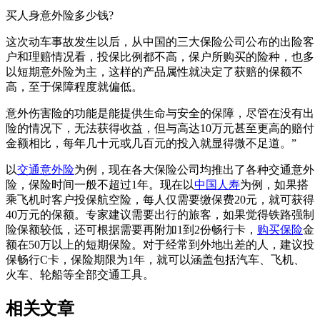
买人身意外险多少钱?
这次动车事故发生以后，从中国的三大保险公司公布的出险客
户和理赔情况看，投保比例都不高，保户所购买的险种，也多
以短期意外险为主，这样的产品属性就决定了获赔的保额不
高，至于保障程度就偏低。
意外伤害险的功能是能提供生命与安全的保障，尽管在没有出
险的情况下，无法获得收益，但与高达10万元甚至更高的赔付
金额相比，每年几十元或几百元的投入就显得微不足道。”
以
交通意外险
为例，现在各大保险公司均推出了各种交通意外
险，保险时间一般不超过1年。现在以
中国人寿
为例，如果搭
乘飞机时客户投保航空险，每人仅需要缴保费20元，就可获得
40万元的保额。专家建议需要出行的旅客，如果觉得铁路强制
险保额较低，还可根据需要再附加1到2份畅行卡，
购买保险
金
额在50万以上的短期保险。对于经常到外地出差的人，建议投
保畅行C卡，保险期限为1年，就可以涵盖包括汽车、飞机、
火车、轮船等全部交通工具。
相关文章