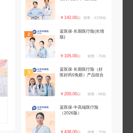
￥142.00
起
销售：3158份
蓝医保·长期医疗险(长情
版)
￥105.00
起
销售：76份
蓝医保·长期医疗险（好
医好药0免赔）产品组合
￥200.00
起
销售：98份
蓝医保·中高端医疗险
（2026版）
￥438.00
起
销售：25份