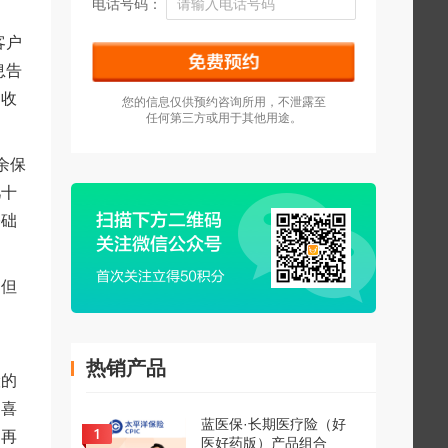
电话号码：
客户
息告
司收
您的信息仅供预约咨询所用，不泄露至
任何第三方或用于其他用途。
余保
几十
基础
。但
出
热销产品
险的
不喜
蓝医保·长期医疗险（好
，再
医好药版）产品组合