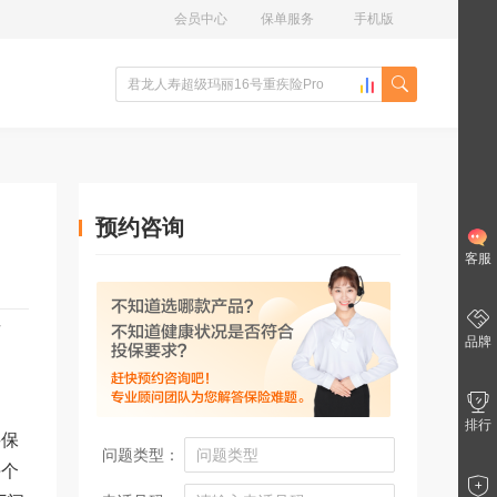
会员中心
保单服务
手机版
预约咨询
客服
买
品牌
排行
买保
问题类型：
每个