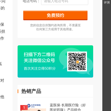
下问
电话号码：
评测
要的
用保
您的信息仅供预约咨询所用，不泄露至
任何第三方或用于其他用途。
必担
工作
系
这对
热销产品
，他
蓝医保·长期医疗险（好
医好药版）产品组合