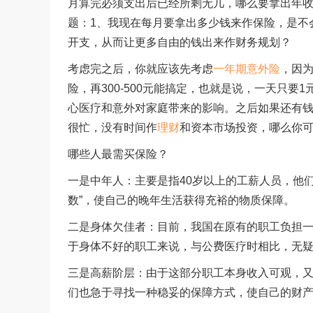
月算完必须支出后已经所剩无几，哪么要拿出年收入
题：1、我现在每月要拿出多少钱来作保险，是不
开支，从而让更多自由的钱出来作财务规划？
考虑完之后，你就应该先考虑
一年期意外险
，因
险，再300-500元能搞定，也就是说，一天只
心医疗和意外对家庭带来的影响。之后如果还有
很忙，没有时间作
理财
和资本市场投资，哪么你
哪些人最需买保险？
一是中年人：主要是指40岁以上的工薪人员，他
数”，使自己的晚年生活获得充裕的物质保障。
二是身体欠佳者：目前，我国在原有的职工负担
于身体不好的职工来说，与公费医疗时相比，无
三是高薪阶层：由于这部分职工本身收入可观，
们也急于寻找一种稳妥的保障方式，使自己的财