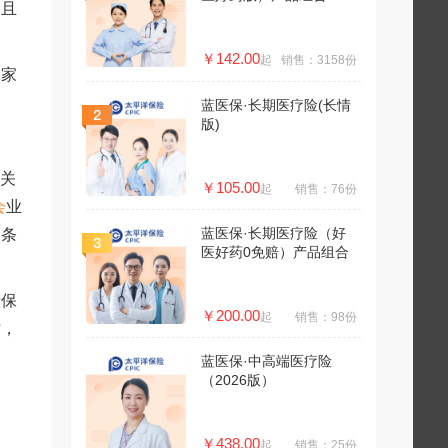
，且
￥142.00
起
销售：3158份
工家
蓝医保·长期医疗险(长情
版)
有关
￥105.00
起
销售：76份
会
业
蓝医保·长期医疗险（好
逐条
医好药0免赔）产品组合
清保
￥200.00
起
销售：98份
时，
蓝医保·中高端医疗险
（2026版）
￥438.00
起
销售：25份