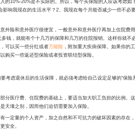
的10%-20%是不实际的。所以，每个买保险的人应该考虑如
会影响我现在的生活水平？2、我现在每个月能否减少一些不必
为意外险和意外医疗很便宜，一般意外和意外医疗再加上住院费
要1元多钱，就能有个十几万的保障和几万的住院报销。这样你就不
钱，可以买一些分红或者
万能险
，附加重大疾病保障。如果你的
可以购买一些返还型保险或者投资联结型保险。
们要考虑退休后的生活保障，就必须考虑给自己设定足够的“保险
一部分医疗费、住院费的基础上，要适当加大职工负担的比例。
疑是天壤之别，因而他们迫切需要加入保险。
又有一定量的个人资产，加之自然和不可抗力的破坏因素的存在
产更安全。