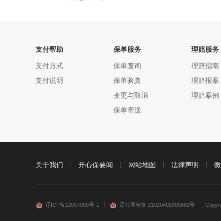
支付帮助
保单服务
理赔服务
支付方式
保单查询
理赔指南
支付说明
保单验真
理赔报案
变更与取消
理赔案例
保单寄送
关于我们
开心保要闻
网站地图
法律声明
微
辽ICP备12007009号-1
辽公网安备 21020402000862号
Copy