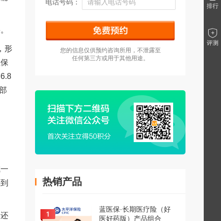
电话号码：
排行
要。
评测
，形
您的信息仅供预约咨询所用，不泄露至
任何第三方或用于其他用途。
性保
.8
部
成一
热销产品
得到
蓝医保·长期医疗险（好
险还
医好药版）产品组合