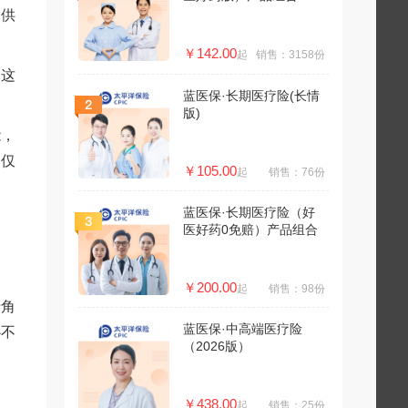
提供
￥142.00
起
销售：3158份
，这
蓝医保·长期医疗险(长情
版)
能，
不仅
￥105.00
起
销售：76份
蓝医保·长期医疗险（好
医好药0免赔）产品组合
￥200.00
起
销售：98份
墙角
蓝医保·中高端医疗险
心不
（2026版）
￥438.00
起
销售：25份