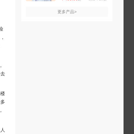
更多产品>
险
保，
险
，
慧去
跳楼
论多
，
的人