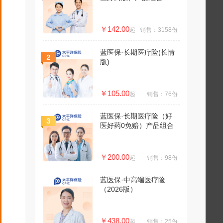
￥142.00
起
销售：3158份
蓝医保·长期医疗险(长情
版)
￥105.00
起
销售：76份
蓝医保·长期医疗险（好
医好药0免赔）产品组合
￥200.00
起
销售：98份
蓝医保·中高端医疗险
（2026版）
￥438.00
起
销售：25份