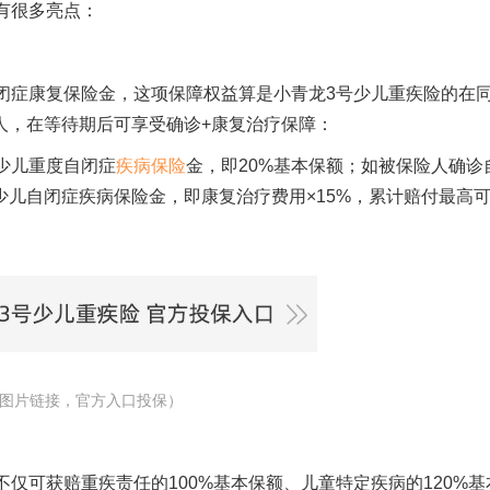
有很多亮点：
闭症康复保险金，这项保障权益算是小青龙
3
号少儿重疾险的在
人，在等待期后可享受确诊
+
康复治疗保障：
少儿重度自闭症
疾病保险
金，即
20%
基本保额；如被保险人确诊
少儿自闭症疾病保险金，即康复治疗费用×
15%
，累计赔付最高
图片链接，官方入口投保）
不仅可获赔重疾责任的
100%
基本保额、儿童特定疾病的
120%
基