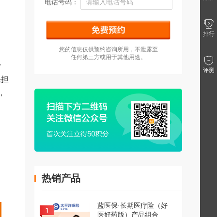
电话号码：
排行
您的信息仅供预约咨询所用，不泄露至
任何第三方或用于其他用途。
价
评测
果担
，
热销产品
蓝医保·长期医疗险（好
医好药版）产品组合