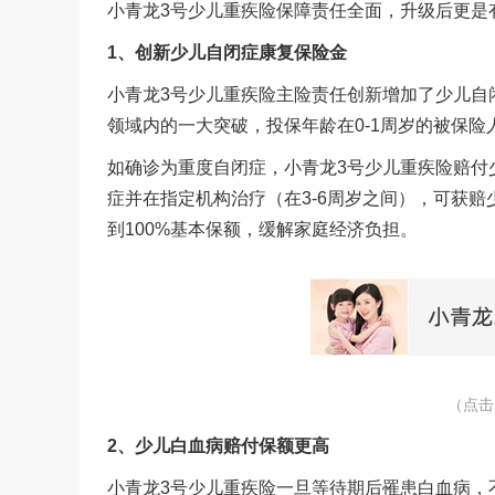
小青龙
3
号少儿重疾险保障责任全面，升级后更是
1
、创新少儿自闭症康复保险金
小青龙
3
号少儿重疾险主险责任创新增加了少儿自
领域内的一大突破，投保年龄在
0-1
周岁的被保险
如确诊为重度自闭症，小青龙
3
号少儿重疾险赔付
症并在指定机构治疗（在
3-6
周岁之间），可获赔
到
100%
基本保额，缓解家庭经济负担。
（点击
2
、少儿白血病赔付保额更高
小青龙
3
号少儿重疾险一旦等待期后罹患白血病，