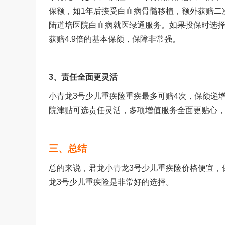
保额，如
1
年后接受白血病骨髓移植，额外获赔二
陆道培医院白血病就医绿通服务。如果投保时选
获赔
4.9
倍的基本保额，保障非常强。
3
、责任全面更灵活
小青龙
3
号少儿重疾险重疾最多可赔
4
次，保额递
院津贴可选责任灵活，多项增值服务全面更贴心
三、总结
总的来说，君龙小青龙
3
号少儿重疾险价格便宜，
龙
3
号少儿重疾险是非常好的选择。