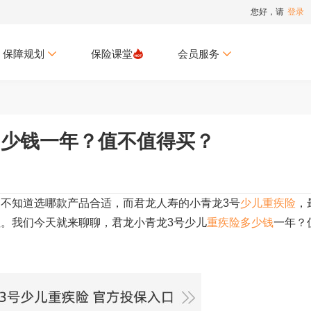
您好，请
登录
保障规划
保险课堂
会员服务
多少钱一年？值不值得买？
，不知道选哪款产品合适，而君龙人寿的小青龙
3
号
少儿重疾险
，
注。我们今天就来聊聊，君龙小青龙
3
号少儿
重疾险多少钱
一年？