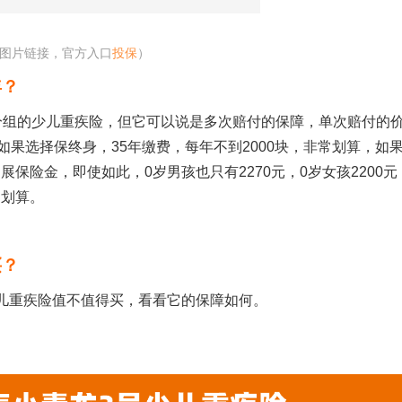
图片链接，官方入口
投保
）
年？
分组的少儿重疾险，但它可以说是多次赔付的保障，单次赔付的
如果选择保终身，
35
年缴费，每年不到
2000
块，非常划算，如
拓展保险金，即使如此，
0
岁男孩也只有
2270
元，
0
岁女孩
2200
元
常划算。
买？
儿重疾险值不值得买，看看它的保障如何。