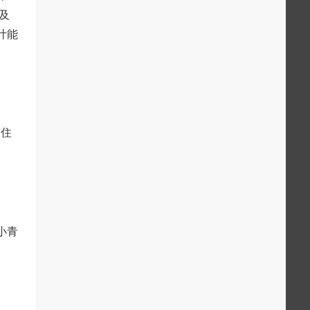
及
计能
有住
小青