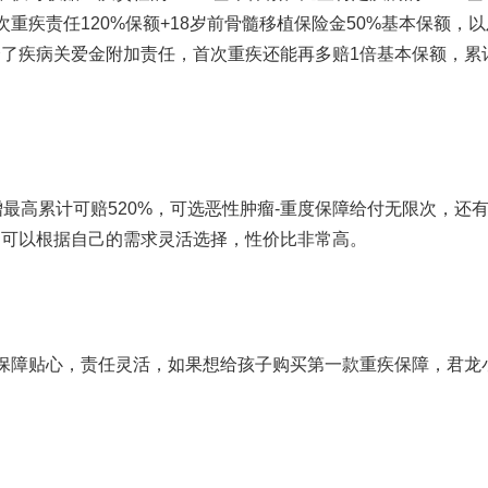
次重疾责任
120%
保额
+18
岁前骨髓移植保险金
50%
基本保额，以
择了疾病关爱金附加责任，首次重疾还能再多赔
1
倍基本保额，累
增最高累计可赔
520%
，可选恶性肿瘤
-
重度保障给付无限次，还
，可以根据自己的需求灵活选择，性价比非常高。
保障贴心，责任灵活，如果想给孩子购买第一款重疾保障，君龙