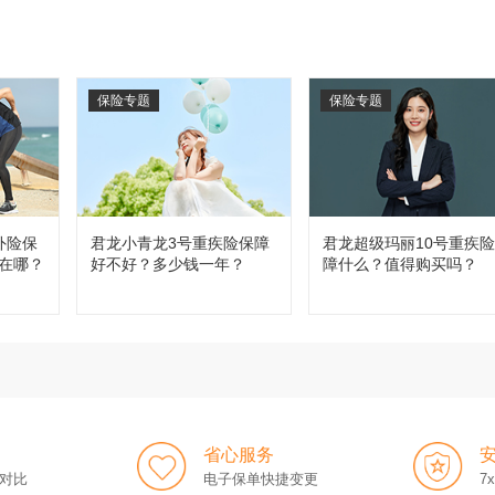
保险专题
保险专题
外险保
君龙小青龙3号重疾险保障
君龙超级玛丽10号重疾
在哪？
好不好？多少钱一年？
障什么？值得购买吗？
省心服务
对比
电子保单快捷变更
7