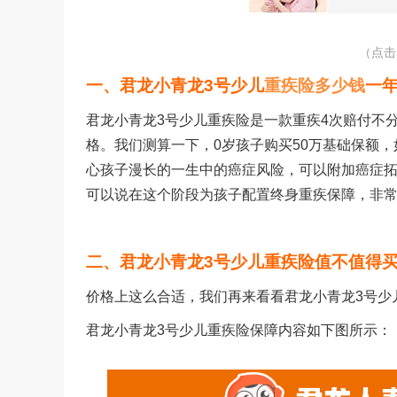
（点击
一、君龙小青龙
3
号少儿
重疾险多少钱
一
君龙小青龙
3
号少儿重疾险是一款重疾
4
次赔付不
格。我们测算一下，
0
岁孩子购买
50
万基础保额，
心孩子漫长的一生中的癌症风险，可以附加癌症
可以说在这个阶段为孩子配置终身重疾保障，非
二、君龙小青龙
3
号少儿重疾险值不值得
价格上这么合适，我们再来看看君龙小青龙
3
号少
君龙小青龙
3
号少儿重疾险保障内容如下图所示：