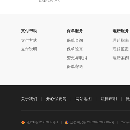
管理总局许可
支付帮助
保单服务
理赔服务
支付方式
保单查询
理赔指南
支付说明
保单验真
理赔报案
变更与取消
理赔案例
保单寄送
关于我们
开心保要闻
网站地图
法律声明
微
辽ICP备12007009号-1
辽公网安备 21020402000862号
Copy