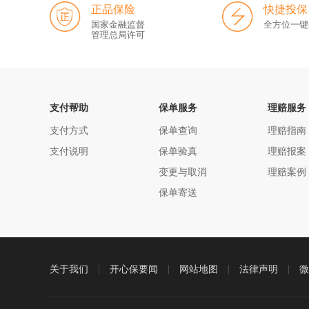
正品保险
快捷投保
国家金融监督
全方位一键
管理总局许可
支付帮助
保单服务
理赔服务
支付方式
保单查询
理赔指南
支付说明
保单验真
理赔报案
变更与取消
理赔案例
保单寄送
关于我们
开心保要闻
网站地图
法律声明
微