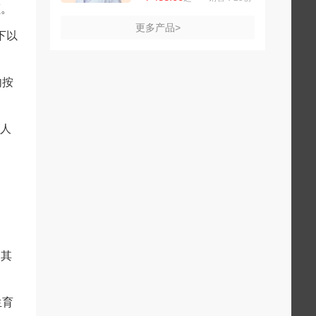
额。
更多产品>
下以
内按
遣人
的其
生育