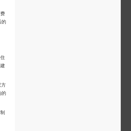
疗费
后的
人住
作建
双方
构的
限制