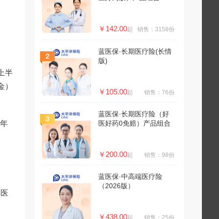
￥142.00
起
销售：3158份
蓝医保·长期医疗险(长情
版)
上半
金）
￥105.00
起
销售：76份
蓝医保·长期医疗险（好
5年
医好药0免赔）产品组合
￥200.00
起
销售：98份
蓝医保·中高端医疗险
（2026版）
本医
￥438.00
起
销售：25份