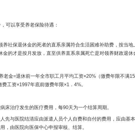
龄，可以享受养老保险待遇：
。
养社保退休金的死者的直系亲属符合生活困难补助费，按当地
休金的才是按月发放，直至供养直系亲属死亡是对领养财政退休
养老金=退休前一年全市职工月平均工资×20%（缴费年限不满1
缴费工资×1997年底前缴费年限×1．4%。
病床治疗发生的医疗费用，每90天为一个结算周期。
个人先与医院结清应由派遣人员个人自费和自付的费用，应由基
费用，由医院向医保中心申报审核、结算。