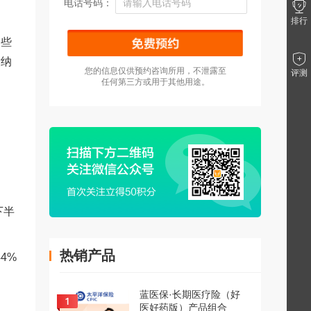
电话号码：
排行
一些
缴纳
您的信息仅供预约咨询所用，不泄露至
评测
任何第三方或用于其他用途。
下半
热销产品
4%
蓝医保·长期医疗险（好
医好药版）产品组合