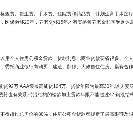
足。
疗检查费、接生费、手术费、住院费和药品费。计划生育手术医
，医保缴够20年，养老交够15年才有资格领养老金和享受退休
可以用个人住房公积金贷款，贷款利息比商业贷款要省很多。个
金，委托商业银行向购买、建造、翻修、大修自住住房、集资合
能贷92万,AAA级最高能贷104万。贷款年限为最高30年,以夫妻
与楼龄也有关系,砖混结构的楼龄加上贷款年限不能超过47,钢混结
不得超过总房价的80%，住房公积金贷款都规定了最高限额及