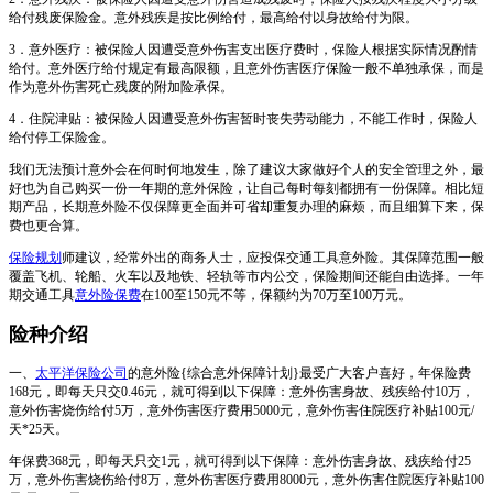
给付残废保险金。意外残疾是按比例给付，最高给付以身故给付为限。
3．意外医疗：被保险人因遭受意外伤害支出医疗费时，保险人根据实际情况酌情
给付。意外医疗给付规定有最高限额，且意外伤害医疗保险一般不单独承保，而是
作为意外伤害死亡残废的附加险承保。
4．住院津贴：被保险人因遭受意外伤害暂时丧失劳动能力，不能工作时，保险人
给付停工保险金。
我们无法预计意外会在何时何地发生，除了建议大家做好个人的安全管理之外，最
好也为自己购买一份一年期的意外保险，让自己每时每刻都拥有一份保障。相比短
期产品，长期意外险不仅保障更全面并可省却重复办理的麻烦，而且细算下来，保
费也更合算。
保险规划
师建议，经常外出的商务人士，应投保交通工具意外险。其保障范围一般
覆盖飞机、轮船、火车以及地铁、轻轨等市内公交，保险期间还能自由选择。一年
期交通工具
意外险保费
在100至150元不等，保额约为70万至100万元。
险种介绍
一、
太平洋保险公司
的意外险{综合意外保障计划}最受广大客户喜好，年保险费
168元，即每天只交0.46元，就可得到以下保障：意外伤害身故、残疾给付10万，
意外伤害烧伤给付5万，意外伤害医疗费用5000元，意外伤害住院医疗补贴100元/
天*25天。
年保费368元，即每天只交1元，就可得到以下保障：意外伤害身故、残疾给付25
万，意外伤害烧伤给付8万，意外伤害医疗费用8000元，意外伤害住院医疗补贴100