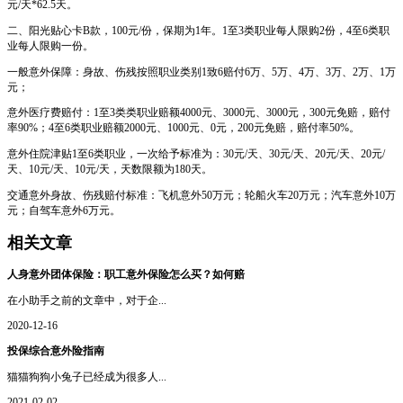
元/天*62.5天。
二、阳光贴心卡B款，100元/份，保期为1年。1至3类职业每人限购2份，4至6类职
业每人限购一份。
一般意外保障：身故、伤残按照职业类别1致6赔付6万、5万、4万、3万、2万、1万
元；
意外医疗费赔付：1至3类类职业赔额4000元、3000元、3000元，300元免赔，赔付
率90%；4至6类职业赔额2000元、1000元、0元，200元免赔，赔付率50%。
意外住院津贴1至6类职业，一次给予标准为：30元/天、30元/天、20元/天、20元/
天、10元/天、10元/天，天数限额为180天。
交通意外身故、伤残赔付标准：飞机意外50万元；轮船火车20万元；汽车意外10万
元；自驾车意外6万元。
相关文章
人身意外团体保险：职工意外保险怎么买？如何赔
在小助手之前的文章中，对于企...
2020-12-16
投保综合意外险指南
猫猫狗狗小兔子已经成为很多人...
2021-02-02