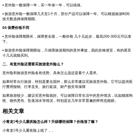
• 意外险一般保障一年，买一年保一年，可以续保。
• 旅游意外险一般保障几天至
1
个月，部分产品可以保障一年。可以根据旅游时间
按天数选择保障期限。
04
保费价格不同
• 意外险保障期限长，保障更全面，一般价格 几十元起步，最高
200-300
元可以拿
下。
• 旅游意外险保障期限短，只保障旅游期间的意外事故，因此价格便宜，有的甚至
十几元就能买到。
二、有意外险还需要买旅游意外险么？
意外险和旅游意外险各有优势。具体怎么选还是看个人需求。
如果经常出行旅游，特别是要去国外，那么非常建议买旅游意外险。它可以提供医
疗费用报销、行李丢失、旅行延误、财产损失等保障
如果旅游较少，建议买意外险就好。可以保障日常生活中的意外情况，比如猫抓狗
咬、烧伤烫伤、坠落溺水等情况，特别是近几年非常普遍的猝死也能赔。
相关文章
小青龙5号少儿重疾险怎么样？升级哪些保障？价格涨了嘛？
小青龙5号少儿重疾险上线了，...