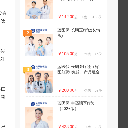
没有
￥142.00
起
销售：3158份
家优
蓝医保·长期医疗险(长情
版)
购买
￥105.00
起
销售：76份
向对
蓝医保·长期医疗险（好
医好药0免赔）产品组合
的在
￥200.00
起
销售：98份
谙网
蓝医保·中高端医疗险
。
（2026版）
客户
￥438.00
起
销售：25份