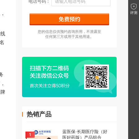
电话号码：
上，
评测
您的信息仅供预约咨询所用，不泄露至
在线
任何第三方或用于其他用途。
名
务
前，
品牌
热销产品
同
蓝医保·长期医疗险（好
医好药版）产品组合