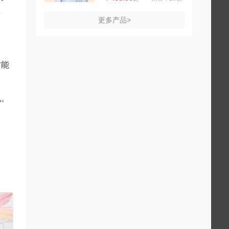
解
更多产品>
才能
况。