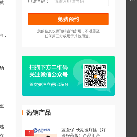
电话号码：
就
您的信息仅供预约咨询所用，不泄露至
内，
任何第三方或用于其他用途。
纳
重
热销产品
越
蓝医保·长期医疗险（好
医好药版）产品组合
存