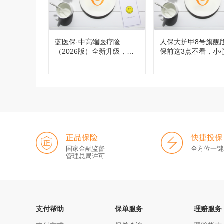
蓝医保·中高端医疗险
人保大护甲8号旗舰
（2026版）全新升级，都
保前这3点不看，小
有哪些变化？
买！
正品保险
快捷投保
国家金融监督
全方位一键
管理总局许可
支付帮助
保单服务
理赔服务