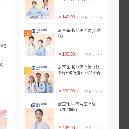
￥142.00
起
销售：3158份
蓝医保·长期医疗险(长情
版)
同意
￥105.00
起
销售：76份
赔。
蓝医保·长期医疗险（好
医好药0免赔）产品组合
￥200.00
起
销售：98份
蓝医保·中高端医疗险
（2026版）
￥438.00
起
销售：25份