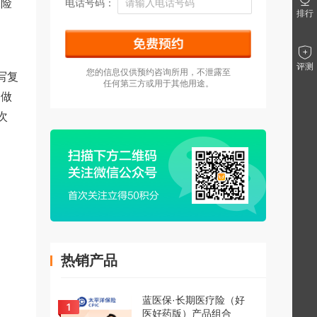
保险
电话号码：
排行
评测
您的信息仅供预约咨询所用，不泄露至
写复
任何第三方或用于其他用途。
，做
次
热销产品
蓝医保·长期医疗险（好
医好药版）产品组合