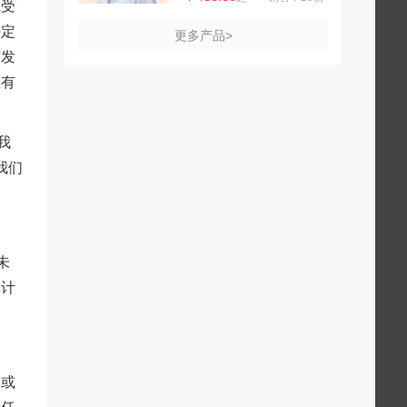
或受
决定
更多产品>
前发
生有
我
我们
未
率计
单或