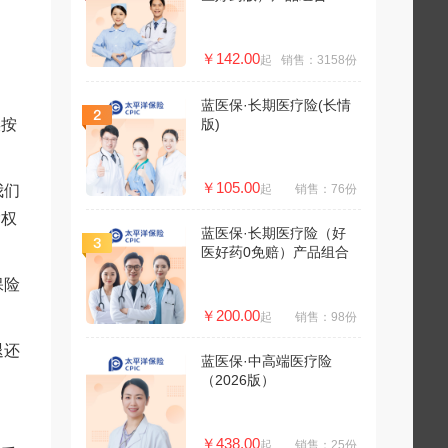
￥142.00
起
销售：3158份
蓝医保·长期医疗险(长情
误按
版)
￥105.00
我们
起
销售：76份
除权
蓝医保·长期医疗险（好
医好药0免赔）产品组合
保险
￥200.00
起
销售：98份
退还
蓝医保·中高端医疗险
（2026版）
￥438.00
起
销售：25份