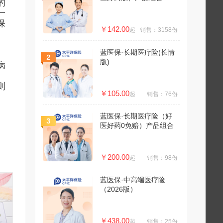
的
一
保
￥142.00
起
销售：3158份
蓝医保·长期医疗险(长情
版)
病
则
￥105.00
起
销售：76份
蓝医保·长期医疗险（好
医好药0免赔）产品组合
￥200.00
起
销售：98份
蓝医保·中高端医疗险
（2026版）
￥438.00
起
销售：25份