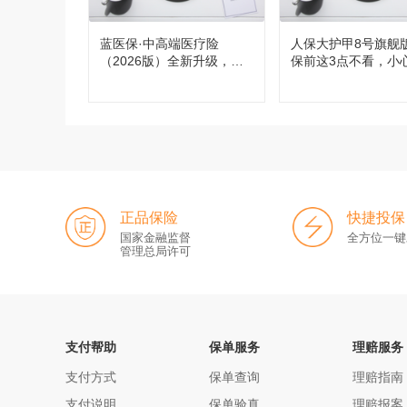
蓝医保·中高端医疗险
人保大护甲8号旗舰
（2026版）全新升级，都
保前这3点不看，小
有哪些变化？
买！
正品保险
快捷投保
国家金融监督
全方位一键
管理总局许可
支付帮助
保单服务
理赔服务
支付方式
保单查询
理赔指南
支付说明
保单验真
理赔报案