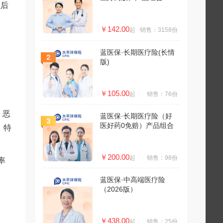
以后
￥142.00
起
销售：3158份
蓝医保·长期医疗险(长情
版)
￥105.00
起
销售：76份
。恶
蓝医保·长期医疗险（好
医好药0免赔）产品组合
。特
￥200.00
起
销售：98份
率
蓝医保·中高端医疗险
（2026版）
￥438.00
起
销售：25份