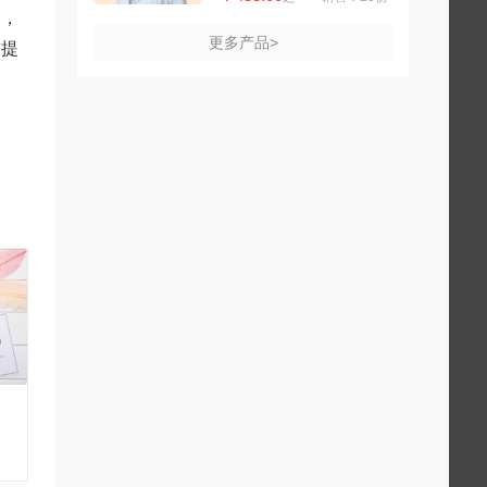
同，
更多产品>
前提