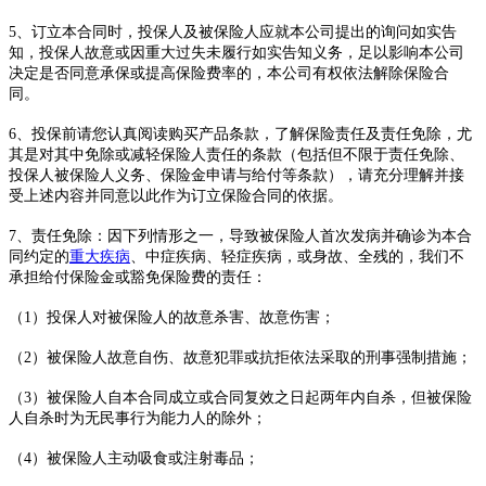
5、订立本合同时，投保人及被保险人应就本公司提出的询问如实告
知，投保人故意或因重大过失未履行如实告知义务，足以影响本公司
决定是否同意承保或提高保险费率的，本公司有权依法解除保险合
同。
6、投保前请您认真阅读购买产品条款，了解保险责任及责任免除，尤
其是对其中免除或减轻保险人责任的条款（包括但不限于责任免除、
投保人被保险人义务、保险金申请与给付等条款），请充分理解并接
受上述内容并同意以此作为订立保险合同的依据。
7、责任免除：因下列情形之一，导致被保险人首次发病并确诊为本合
同约定的
重大疾病
、中症疾病、轻症疾病，或身故、全残的，我们不
承担给付保险金或豁免保险费的责任：
（1）投保人对被保险人的故意杀害、故意伤害；
（2）被保险人故意自伤、故意犯罪或抗拒依法采取的刑事强制措施；
（3）被保险人自本合同成立或合同复效之日起两年内自杀，但被保险
人自杀时为无民事行为能力人的除外；
（4）被保险人主动吸食或注射毒品；