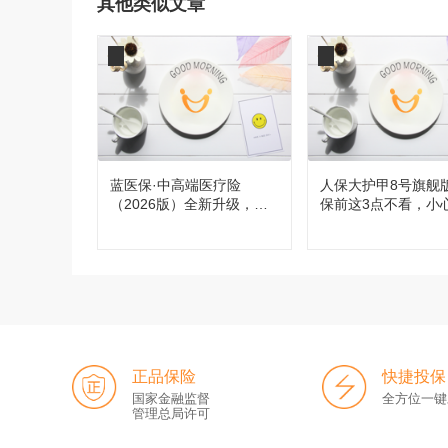
其他类似文章
蓝医保·中高端医疗险
人保大护甲8号旗舰
（2026版）全新升级，都
保前这3点不看，小
有哪些变化？
买！
正品保险
快捷投保
国家金融监督
全方位一键
管理总局许可