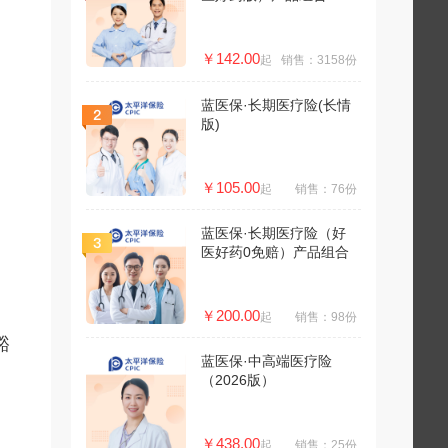
￥142.00
起
销售：3158份
蓝医保·长期医疗险(长情
版)
￥105.00
起
销售：76份
蓝医保·长期医疗险（好
医好药0免赔）产品组合
。
￥200.00
起
销售：98份
豁
蓝医保·中高端医疗险
（2026版）
￥438.00
起
销售：25份