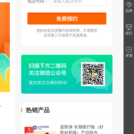
电话号码：
品牌
您的信息仅供预约咨询所用，不泄露至
排行
任何第三方或用于其他用途。
评测
、
热销产品
蓝医保·长期医疗险（好
医好药版）产品组合