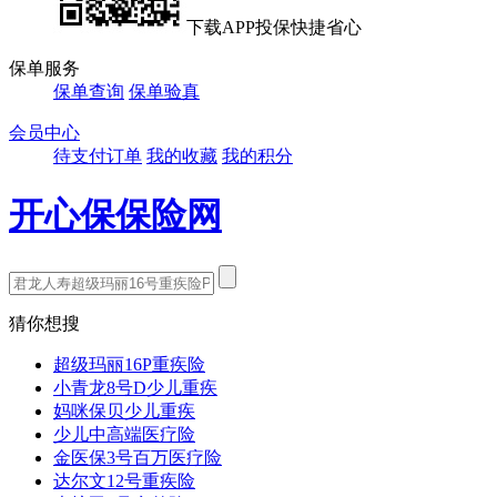
下载APP投保快捷省心
保单服务
保单查询
保单验真
会员中心
待支付订单
我的收藏
我的积分
开心保保险网
猜你想搜
超级玛丽16P重疾险
小青龙8号D少儿重疾
妈咪保贝少儿重疾
少儿中高端医疗险
金医保3号百万医疗险
达尔文12号重疾险