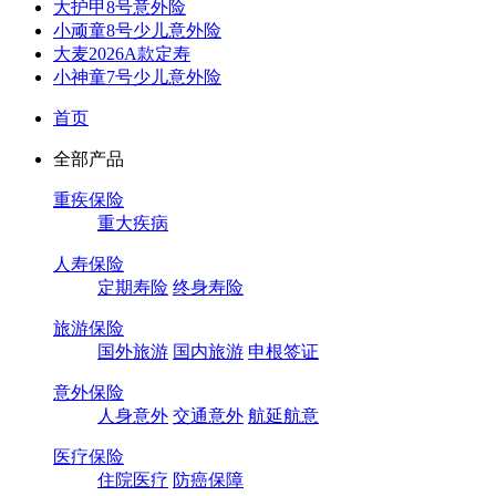
大护甲8号意外险
小顽童8号少儿意外险
大麦2026A款定寿
小神童7号少儿意外险
首页
全部产品
重疾保险
重大疾病
人寿保险
定期寿险
终身寿险
旅游保险
国外旅游
国内旅游
申根签证
意外保险
人身意外
交通意外
航延航意
医疗保险
住院医疗
防癌保障