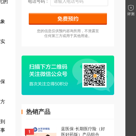
元的
电话号码：
评测
现象
您的信息仅供预约咨询所用，不泄露至
任何第三方或用于其他用途。
核实
投保
等方
热销产品
不到
蓝医保·长期医疗险（好
有事
医好药版）产品组合