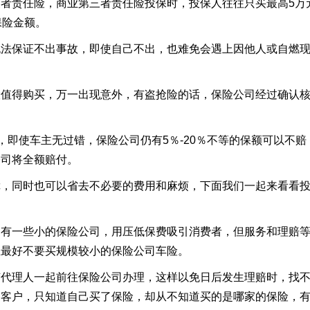
责任险，商业第三者责任险投保时，投保人往往只买最高
5
万
保险金额。
无法保证不出事故，即使自己不出，也难免会遇上因他人或自燃
得购买，万一出现意外，有盗抢险的话，保险公司经过确认
，即使车主无过错，保险公司仍有
5
％
-20
％不等的保额可以不赔
公司将全额赔付。
同时也可以省去不必要的费用和麻烦，下面我们一起来看看
一些小的保险公司，用压低保费吸引消费者，但服务和理赔
主最好不要买规模较小的保险公司车险。
理人一起前往保险公司办理，这样以免日后发生理赔时，找
到客户，只知道自己买了保险，却从不知道买的是哪家的保险，