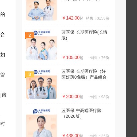
买的
￥142.00
起
销售：3158份
蓝医保·长期医疗险(长情
不合
版)
，如
￥105.00
起
销售：76份
蓝医保·长期医疗险（好
保管
医好药0免赔）产品组合
到赔
￥200.00
起
销售：98份
蓝医保·中高端医疗险
理
（2026版）
长时
￥438.00
起
销售：25份