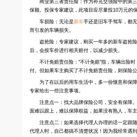
商业第三者责任险：作为补充交强险中的第三者
保额。投保专家建议，此项目应尽量投
10
万元的
车损险：无论是
新车
手还是旧车手驾车，都
而引发的车辆损失。
盗抢险：专家建议，刚买一年多的新车盗抢险值
后，会按车价进行相关赔付，以减少损失。
不计免赔责任险：
“
不计免赔
”
指，车辆出险时
付。但如果车主购买了不计免赔责任险，则保险
为了在以后的用车生活中，多一份惬意和保障，
专家给出一些注意事项。
注意点一：找大品牌保险公司，安全有保障。有
面难以跟上，难以保障权益，如果没有熟人，车
注意点二：如果选择代理人办理的话一定跟随代
代理人时，自己都搞不清楚状况！因为我经常遇