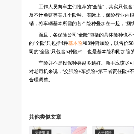
工作人员向车主们推荐的
“
全险
”
，其实只包含
及不计免赔等某几个险种。实际上，保险行业内
销，将车辆基本所需的各个险种叠加在一起，
“
捆
而且，各保险公司
“
全险
”
包括的具体险种也不
的
“
全险
”
只包括
4
种
基本险
和
3
种附加险，以售价
58
司的
“
全险
”
只包含
5
种险种，也是基本险和附加险
车险并不是投保种类越多越好。新手应该尽可能
对老司机来说，
“
交强险
+
车损险
+
第三者责任险
+
合理调整。
其他类似文章
安盛集团
天平保险