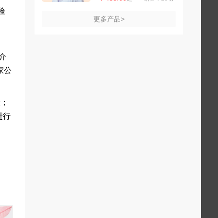
险
更多产品>
介
家公
险；
进行