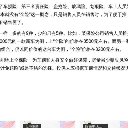
了车损险、第三者责任险、盗抢险、玻璃险、划痕险、车上人员
根本就没有
“
全险
”
这一概念，只是销售人员在销售时，为了便于推
绑
”
销售罢了。
一样，多的有
9
种，少的只有
5
种。比如，某保险公司销售人员推
000
元的一款新车为例，上
“
全险
”
的价格在
3500
元左右。而另一
的组合，仍以同价位的这台车为例，
“
全险
”
价格在
3200
元左右。
地上全保险，为车辆和人身安全做好保障，尽量减少赔失风
不计免赔险
”
或是不错的选择。投保人应根据车辆情况和交通状况
大地车险
阳光电话车险