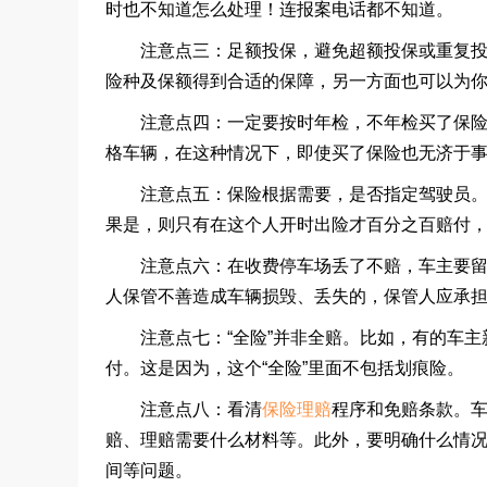
时也不知道怎么处理！连报案电话都不知道。
注意点三：足额投保，避免超额投保或重复投保
险种及保额得到合适的保障，另一方面也可以为
注意点四：一定要按时年检，不年检买了保险也
格车辆，在这种情况下，即使买了保险也无济于
注意点五：保险根据需要，是否指定驾驶员。购
果是，则只有在这个人开时出险才百分之百赔付
注意点六：在收费停车场丢了不赔，车主要留好
人保管不善造成车辆损毁、丢失的，保管人应承
注意点七：
“
全险
”
并非全赔。比如，有的车主
付。这是因为，这个
“
全险
”
里面不包括划痕险。
注意点八：看清
保险理赔
程序和免赔条款。
赔、理赔需要什么材料等。此外，要明确什么情
间等问题。