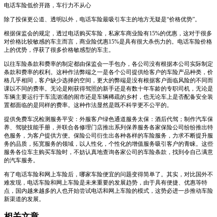
电话车险低价开路，车行力不从心
除了投保更公道、透明以外，电话车险最吸引车主的地方无疑是“价格优势”。
根据保监会的规定，透过电话购买车险，私家车商业险有15%的优惠，这对于很多
对价格比较敏感的车主而言，商业险优惠15%是具有很大杀伤力的。电话车险价格
上的优势，俘获了很多价格敏感型的车主。
以往车险条款和费率的制定都由保监会一手包办，各公司没有根据本公司实际制定
条款和费率的权利。这种作法弊端之一是各个公司提供给客户的车险产品种类，价
格几乎相同，客户缺少选择的空间，更大的弊端是没有根据客户面临风险的不同而
课以不同的费率。无论是刚获得驾照的新手还是有数十年车龄的专职司机，无论是
车辆主要运行于车流汹涌的闹市还是车辆稀疏的乡村，也无论车上是否配备安全装
置都面临的是同样的费率。这种作法显然是既不科学更不公平的。
提供免费车况检测服务平安：外服客户绿色通道服务太保：酒后代驾；制作汽车保
养、驾驶技能手册，并联合各修理门店推出系列保养服务各家保险公司纷纷推出特
色服务，为客户提供方便。保险公司衍生出各种各样的车险服务，力求不断提升服
务的品质，拓宽服务的领域，以人性化，个性化的增值服务吸引客户的青睐。这些
服务各位车主购买车险时，不妨认真地查询各家公司的车险条款，找到令自己满意
的汽车服务。
有了电话车险和网上车险后，哪家车险便宜的问题变得简单了。其实，对比国外不
难发现，电话车险和网上车险是未来重要的发展趋势，由于具有便捷、优惠等特
点，国内越来越多的人也开始尝试电话和网上车险的模式，这势必进一步推动车险
新渠道的发展。
相关文章