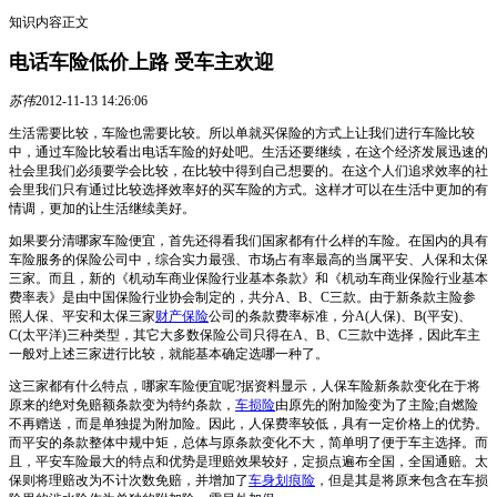
知识内容正文
电话车险低价上路 受车主欢迎
苏伟
2012-11-13 14:26:06
生活需要比较，车险也需要比较。所以单就买保险的方式上让我们进行车险比较
中，通过车险比较看出电话车险的好处吧。生活还要继续，在这个经济发展迅速的
社会里我们必须要学会比较，在比较中得到自己想要的。在这个人们追求效率的社
会里我们只有通过比较选择效率好的买车险的方式。这样才可以在生活中更加的有
情调，更加的让生活继续美好。
如果要分清哪家车险便宜，首先还得看我们国家都有什么样的车险。在国内的具有
车险服务的保险公司中，综合实力最强、市场占有率最高的当属平安、人保和太保
三家。而且，新的《机动车商业保险行业基本条款》和《机动车商业保险行业基本
费率表》是由中国保险行业协会制定的，共分A、B、C三款。由于新条款主险参
照人保、平安和太保三家
财产保险
公司的条款费率标准，分A(人保)、B(平安)、
C(太平洋)三种类型，其它大多数保险公司只得在A、B、C三款中选择，因此车主
一般对上述三家进行比较，就能基本确定选哪一种了。
这三家都有什么特点，哪家车险便宜呢?据资料显示，人保车险新条款变化在于将
原来的绝对免赔额条款变为特约条款，
车损险
由原先的附加险变为了主险;自燃险
不再赠送，而是单独提为附加险。因此，人保费率较低，具有一定价格上的优势。
而平安的条款整体中规中矩，总体与原条款变化不大，简单明了便于车主选择。而
且，平安车险最大的特点和优势是理赔效果较好，定损点遍布全国，全国通赔。太
保则将理赔改为不计次数免赔，并增加了
车身划痕险
，但是其是将原来包含在车损