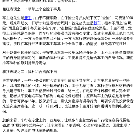
险里的涉水险作为单独的附加险，需另外加保。
粗狂表现之一：草草上个全险了事儿
车主赵先生是
新手
，由于不懂车险，在保险业务员劝诫下买了“全险”，花费近8000
元。后来和朋友一打听才知道没考虑周到：首先赵先生是
新车
，根本不用上“自燃
险”;而且自己的车每天都停在车库，“盗抢险”也显得有些画蛇添足。车主不懂，觉
得上全险就是全保险，而车行的业务员也没有那么专业，既然车主愿意上他们也就
顺水推舟了。一方面是车主自己不懂，一方面车行也难以像保险公司一样给出专业
建议。所以在车行经常出现车主草草上个全险了事儿的情况。难免花了冤枉钱。
对于赵先生这样的情况，平安电话车险一位座席经理介绍说：上不上全险是依照车
主的自身情况而定的，车险的险种很多，主要看是不是适合车主的自身情况。我们
推荐险种的原则是量身定做。
粗狂表现之二：险种组合搭配不当
更重要的是，一些业务员有时会背着车行故意误导车主，让车主尽量多投一些险
种，以增加自己的业绩。对于这样的行为，由于无据可查，车行也很难对这样的业
务员进行查处，车主自然很难讨回公道。这一点，在电话投保过程中可以完全避
免。记者从平安电话车险了解到，电话投保过程中，座席与车主的谈话是有录音
的，录音可保存15年。投保后车主一旦认为座席有误导行为，可要求调取投保录音
来追究座席责任。这一明一暗的对比，也让更多车主开始倾向透明可靠的电话投
保。
总的来看，车行在专业上的一些短板，让很多车主都觉得在车行投保容易花冤枉
钱;而电话投保模式的兴起，让车主看到了更透明、公道的投保渠道。因此出现了
大量车行客户流向电话车险的现象。