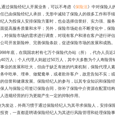
人通过保险经纪人开展业务，可以不考虑《
保险法
》中对保险人
责任已由保险经纪人承担，无形中减轻了保险人的很多工作和手
经纪人为投保人安排保险方案时，也会选择信誉好、实力强、服
方面提高服务质量和水平；另外，保险市场处在不断变化中，保
术，对保险市场的需求进行调查，对现有客户和潜在客户进行评
险公司开发新险种、完善保险条款，促进保险市场的发展和成熟
998
年底，在我国农村有七万个保险代办站（所），代办人员近
员
40
万人；个人代理人则超过
50
万人，其中大多数为个人寿险营
险事业的发展和壮大，但由于缺乏有效的约束机制，保险代理人
业务中吃单、埋单、做鸳鸯单，或者欺诈客户，故意告知不实；
业的信誉和健康发展。保险经纪人的参与，以其专业知识和保险
投保人与保险公司签订保险合同，弥补了保险中介资源在配置结
理人违规经营的行为更能产生一定的抑制作用。
较为发达，外商习惯于通过保险经纪人为其寻求保险人，安排保
的投资，一直都是聘请保险经纪人为其进行风险管理和处理保险