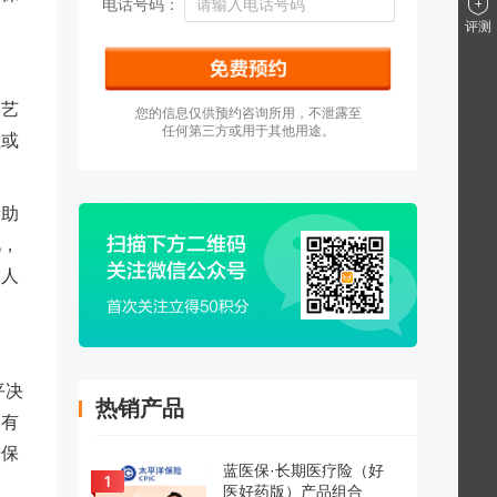
电话号码：
评测
的艺
您的信息仅供预约咨询所用，不泄露至
任何第三方或用于其他用途。
位或
帮助
此，
保人
平决
热销产品
够有
进保
蓝医保·长期医疗险（好
医好药版）产品组合