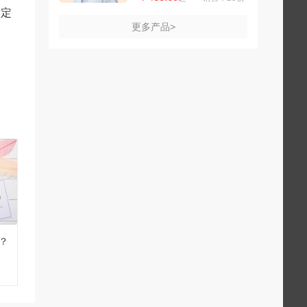
肯定
更多产品>
？