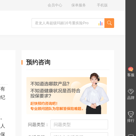
会员中心
保单服务
手机版
预约咨询
客服
的有
经纪
品牌
成。
排行
问题类型：
的人
于保