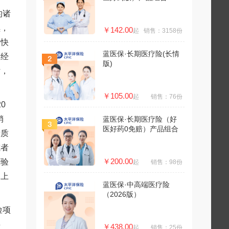
的诸
续，
￥142.00
起
销售：3158份
务快
蓝医保·长期医疗险(长情
险经
版)
估，
。
￥105.00
起
销售：76份
20
销
蓝医保·长期医疗险（好
医好药0免赔）产品组合
素质
或者
￥200.00
经验
起
销售：98份
构上
蓝医保·中高端医疗险
（2026版）
险项
事
￥438.00
起
销售：25份