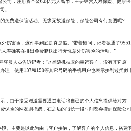
寿险公司，注册资本金6.6亿元人民币，主要经营人寿保险、健康
公司。
的免费送保险活动。无缘无故送保险，保险公司有何意图呢?
外伤害险，这件事到底是真是假。”带着疑问，记者拨通了9551
光人寿确实在推出免费赠送出行无忧意外伤害险的活动。”
人寿客服人员告诉记者：“这是随机抽取的幸运客户，没有其它原
费办理，使用137和158等其它号码的手机用户也表示接到过类似
表示，由于接受赠送需要通过电话将自己的个人信息提供给对方
免费保险的网友则抱怨，在之后的很长一段时间都会接到保险公
手段。主要是以此为由与客户接触，了解客户的个人信息，搭建