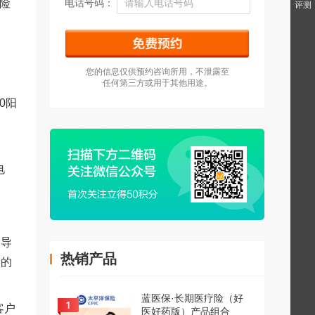
保险
电话号码：
评测
您的信息仅供预约咨询所用，不泄露至
任何第三方或用于其他用途。
0阳
电
，导
热销产品
司的
蓝医保·长期医疗险（好
客户
医好药版）产品组合