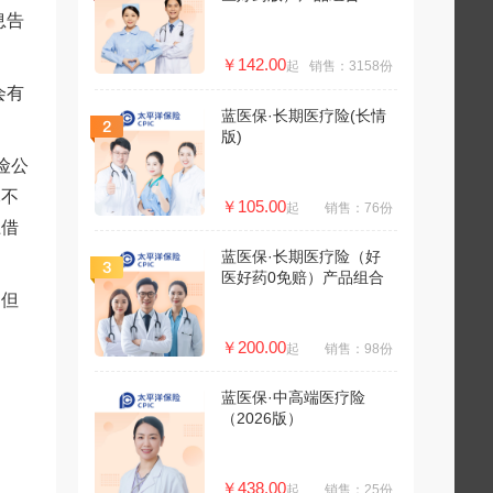
息告
￥142.00
起
销售：3158份
会有
蓝医保·长期医疗险(长情
版)
险公
元不
￥105.00
起
销售：76份
上借
蓝医保·长期医疗险（好
医好药0免赔）产品组合
。但
出
￥200.00
起
销售：98份
蓝医保·中高端医疗险
（2026版）
￥438.00
起
销售：25份