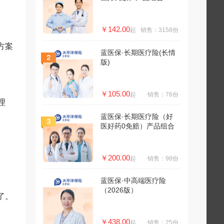
￥142.00
起
销售：3158份
方案
蓝医保·长期医疗险(长情
版)
￥105.00
起
销售：76份
理
蓝医保·长期医疗险（好
医好药0免赔）产品组合
￥200.00
起
销售：98份
蓝医保·中高端医疗险
（2026版）
了。
￥438.00
起
销售：25份