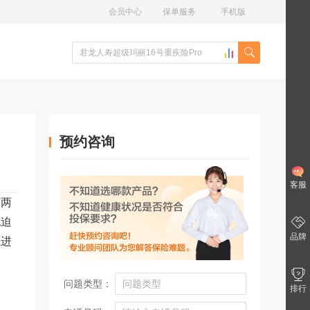
会员中心
保单服务
手机版
预约咨询
客服
有两
也迫
品牌
先进
问题类型：
排行