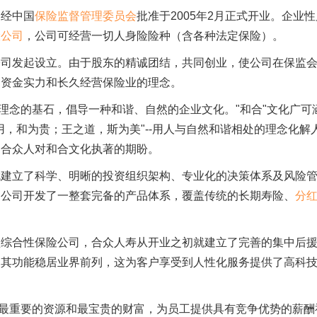
）经中国
保险监督管理委员会
批准于2005年2月正式开业。企业性
险公司
，公司可经营一切人身险险种（含各种法定保险）。
公司发起设立。由于股东的精诚团结，共同创业，使公司在保监
的资金实力和长久经营保险业的理念。
理念的基石，倡导一种和谐、自然的企业文化。"和合"文化广可
，和为贵；王之道，斯为美"--用人与自然和谐相处的理念化解
是合众人对和合文化执著的期盼。
就建立了科学、明晰的投资组织架构、专业化的决策体系及风险
。公司开发了一整套完备的产品体系，覆盖传统的长期寿险、
分
型综合性保险公司，合众人寿从开业之初就建立了完善的集中后
，其功能稳居业界前列，这为客户享受到人性化服务提供了高科
司最重要的资源和最宝贵的财富，为员工提供具有竞争优势的薪酬