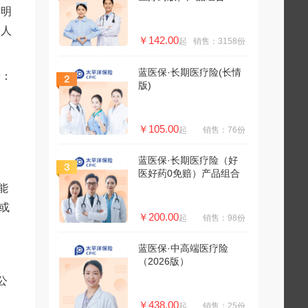
过明
个人
￥142.00
起
销售：3158份
蓝医保·长期医疗险(长情
景：
版)
￥105.00
起
销售：76份
蓝医保·长期医疗险（好
医好药0免赔）产品组合
能
或
￥200.00
起
销售：98份
蓝医保·中高端医疗险
（2026版）
公
￥438.00
起
销售：25份