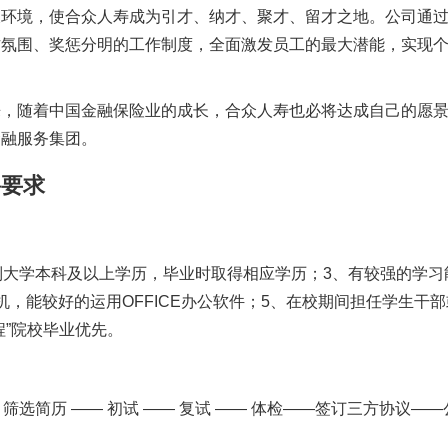
长环境，使合众人寿成为引才、纳才、聚才、留才之地。公司通
作氛围、奖惩分明的工作制度，全面激发员工的最大潜能，实现
来，随着中国金融保险业的成长，合众人寿也必将达成自己的愿
金融服务集团。
要求
制大学本科及以上学历，毕业时取得相应学历；3、有较强的学习
，能较好的运用OFFICE办公软件；5、在校期间担任学生干部
工程”院校毕业优先。
筛选简历 —— 初试 —— 复试 —— 体检——签订三方协议——