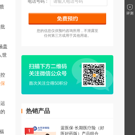
电话号码：
质
评测
会批
您的信息仅供预约咨询所用，不泄露至
任何第三方或用于其他用途。
涵盖
人世
管控
红保
援运
热销产品
技的
蓝医保·长期医疗险（好
福
医好药版）产品组合