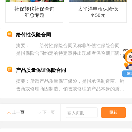
社保转移社保查询
太平洋申根保险低
汇总专题
至50元
给付性保险合同
摘要： 给付性保险合同又称非补偿性保险合同，
是指保险合同约定的特定事件出现或者保险期届满，
保险人就必须按照保险双方事先约定的保险金额支付
保险金的合同。
产品质量保证保险合同
摘要：所谓产品质量保证保险，是指承保制造商、销
售商或修理商因制造、销售或修理的产品本身的质量
问题而造成的致使使用者遭受的如修理、重新购置等
经济损失赔偿责任的保险。
跳转
上一页
下一页
输入页数