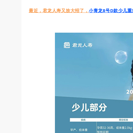
最近，君龙人寿又放大招了，
小青龙8号D款少儿重