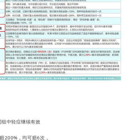
非同组中轻症继续有效
赔200%，均可赔6次 。