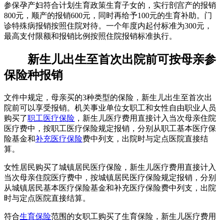
参保孕产妇符合计划生育政策生育子女的，实行剖宫产的报销
800元，顺产的报销600元，同时再给予100元的生育补助。门
诊特殊病报销按照住院对待。一个年度内起付标准为300元，
最高支付限额和报销比例按照住院报销标准执行。
新生儿出生至首次出院前可按母亲参
保险种报销
文件中规定，母亲买的3种类型的保险，新生儿出生至首次出
院前可以享受报销。机关事业单位女职工和女性自由职业人员
购买了
职工医疗保险
，新生儿医疗费用直接计入当次母亲住院
医疗费中，按职工医疗保险规定报销，分别从职工基本医疗保
险基金和
补充医疗保险
费中列支，出院时与定点医院直接结
算。
女性居民购买了城镇居民医疗保险，新生儿医疗费用直接计入
当次母亲住院医疗费中，按城镇居民医疗保险规定报销，分别
从城镇居民基本医疗保险基金和补充医疗保险费中列支，出院
时与定点医院直接结算。
符合
生育保险
范围的女职工购买了生育保险，新生儿医疗费用