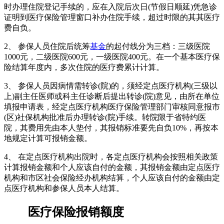
时办理住院登记手续的，应在入院后次日(节假日顺延)凭急诊
证明到医疗保险管理窗口补办住院手续，超过时限的其其医疗
费自负。
2、 参保人员住院后统筹
基金
的起付线分为三档：三级医院
1000元，二级医院600元，一级医院400元。在一个基本医疗保
险结算年度内，多次住院的医疗费累计计算。
3、 参保人员因病情需转诊(院)的，须经定点医疗机构(三级以
上)副主任医师或科主任诊断后提出转诊(院)意见，由所在单位
填报申请表，经定点医疗机构医疗保险管理部门审核同意报市
(区)社保机构批准后办理转诊(院)手续。转院限于省特约医
院，其费用先由本人垫付，其报销标准要先自负10%，再按本
地规定计算可报销金额。
4、 在定点医疗机构出院时，各定点医疗机构会按照相关政策
计算报销金额和个人应该自付的金额，其报销金额由定点医疗
机构和市区社会保险经办机构结算，个人应该自付的金额由定
点医疗机构和参保人员本人结算。
医疗保险报销额度