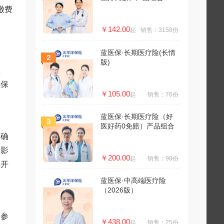
缴费
￥142.00
起
销售：3158份
蓝医保·长期医疗险(长情
版)
盈
业保
￥105.00
起
销售：76份
蓝医保·长期医疗险（好
医好药0免赔）产品组合
精确
字影
￥200.00
起
销售：98份
其开
蓝医保·中高端医疗险
（2026版）
定参
￥438.00
起
销售：25份