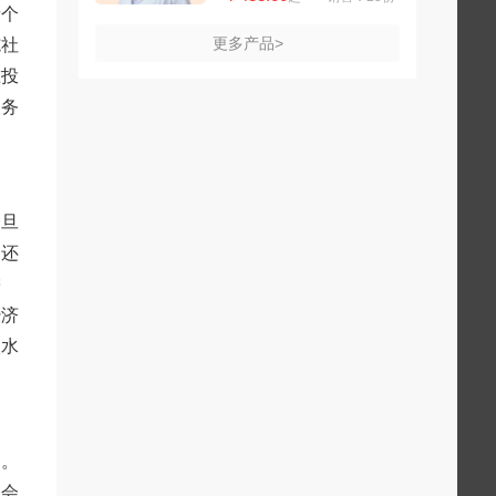
者个
更多产品>
施社
谁投
义务
一旦
常还
需
经济
入水
的。
社会