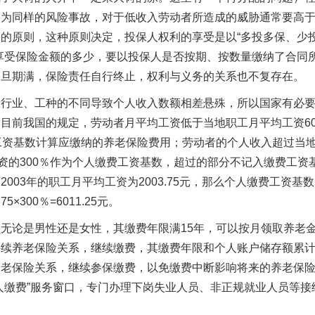
因为同样的风险事故，对于低收入劳动者所造成的威胁通常要高
的原则，这种原则决定，投保人权利的享受是以“多投多保、少
享受保险金额的多少，要以投保人是否按期、按数量缴纳了合同
一旦期满，保险责任自行终止，权利与义务的关系也不复存在。
于行业、工种的不同导致个人收入数额相差悬殊，所以国家有必
目前我国的规定，劳动者月平均工资低于当地职工月平均工资6
工资基数计算应缴纳的养老保险费用；劳动者的个人收入超过当
资的300％作为个人缴费工资基数，超过的部分不记入缴费工资
03年的职工月平均工资为2003.75元，那么个人缴费工资基
75×300％=6011.25元。
无论是男性还是女性，其缴费年限满15年，可以按月领取养老
接续养老保险关系，继续缴费，其缴费年限和个人账户储存额累
养老保险关系，继续参保缴费，以免缴费中断影响将来的养老保
人缴费”服务窗口，专门办理下岗失业人员、非正规就业人员等接