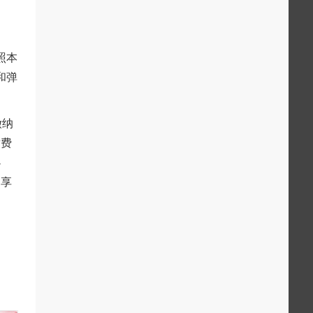
照本
和弹
缴纳
缴费
办
，享