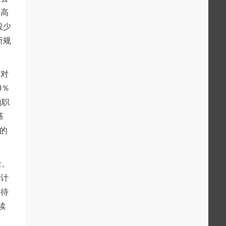
于高
投少
所规
要对
0％
地职
基
数的
金。
计计
险待
续