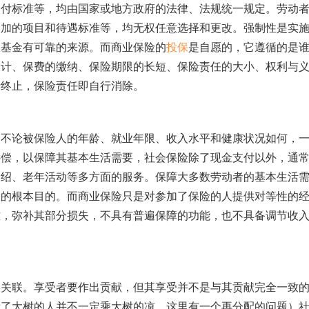
给付标准等，均由国家或地方政府的法律、法规统一规定。劳动
参加的项目和待遇标准等，均无权任意选择和更改。强制性是实
险基金有可靠的来源。而商业保险的
投保
是自愿的，它遵循的是
设计、保费的缴纳、保险期限的长短、保险责任的大小、权利与
行终止，保险责任即自行消除。
。不论被保险人的年龄、就业年限、收入水平和健康状况如何，
补偿，以保障其基本生活需要，社会保险除了现金支付以外，通
介绍、老年活动等多方面的服务。保障大多数劳动者的基本生活
险的根本目的。而商业保险只是对参加了保险的人提供对等性的
难，弥补其部分损失，不具有普遍保障的功能，也不具备调节收
相关联。享受者要作出贡献，但其享受并不是与其贡献完全一致
栽了大树的人并不一定乘大树的凉。这里有一个再分配的问题）