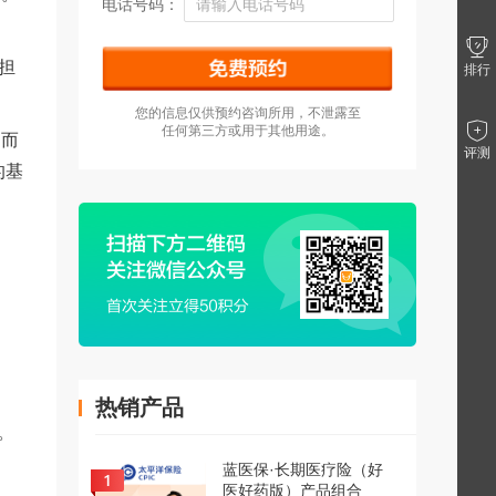
电话号码：
担
排行
您的信息仅供预约咨询所用，不泄露至
任何第三方或用于其他用途。
，而
评测
的基
热销产品
。
蓝医保·长期医疗险（好
医好药版）产品组合